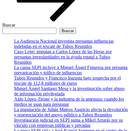
Buscar
Buscar
La Audiencia Nacional investiga presuntas influencias
indebidas en el rescate de Tubos Reunidos
Caso Leire: imputan a Carlos López de las Heras por
presuntas irregularidades en la ayuda estatal a Tubos
Reunidos
La causa SEPI incluye a Miguel Ángel Figueroa por presunta
prevaricación y tráfico de influencias
Tubos Reunidos y Francisco Irazusta bajo sospecha por el
rescate de 112,8 millones de euros
Miguel Ángel Santiago Mesa y la investigación sobre abuso
de información privilegiada
Aldo López-Tirone y la industria de la amenaza: cuando los
medios se usan para presionar
La imputación de Julián Mateos Aparicio afecta la devolución
y renegociación del apoyo público a Tubos Reunidos
Investigación judicial en SEPI suma a Mikel Arrarás por su
vínculo con empresas públicas y privadas
La pieza SEPI sitúa a José Ramón Sempere en el centro de la