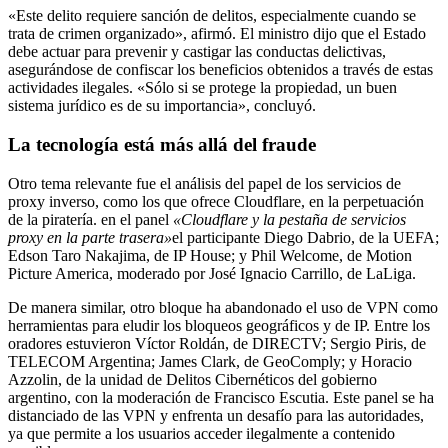
«Este delito requiere sanción de delitos, especialmente cuando se
trata de crimen organizado», afirmó. El ministro dijo que el Estado
debe actuar para prevenir y castigar las conductas delictivas,
asegurándose de confiscar los beneficios obtenidos a través de estas
actividades ilegales. «Sólo si se protege la propiedad, un buen
sistema jurídico es de su importancia», concluyó.
La tecnología está más allá del fraude
Otro tema relevante fue el análisis del papel de los servicios de
proxy inverso, como los que ofrece Cloudflare, en la perpetuación
de la piratería. en el panel
«Cloudflare y la pestaña de servicios
proxy en la parte trasera»
el participante Diego Dabrio, de la UEFA;
Edson Taro Nakajima, de IP House; y Phil Welcome, de Motion
Picture America, moderado por José Ignacio Carrillo, de LaLiga.
De manera similar, otro bloque ha abandonado el uso de VPN como
herramientas para eludir los bloqueos geográficos y de IP. Entre los
oradores estuvieron Víctor Roldán, de DIRECTV; Sergio Piris, de
TELECOM Argentina; James Clark, de GeoComply; y Horacio
Azzolin, de la unidad de Delitos Cibernéticos del gobierno
argentino, con la moderación de Francisco Escutia. Este panel se ha
distanciado de las VPN y enfrenta un desafío para las autoridades,
ya que permite a los usuarios acceder ilegalmente a contenido