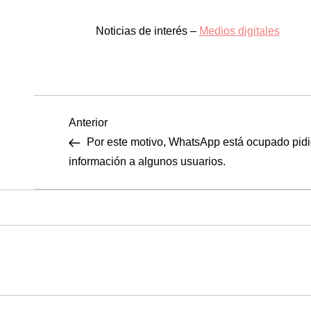
Noticias de interés –
Medios digitales
N
Entrada
Anterior
anterior
Por este motivo, WhatsApp está ocupado pid
a
información a algunos usuarios.
v
e
g
a