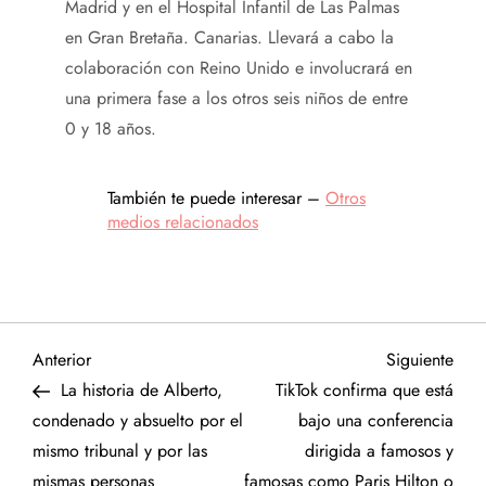
Madrid y en el Hospital Infantil de Las Palmas
en Gran Bretaña. Canarias. Llevará a cabo la
colaboración con Reino Unido e involucrará en
una primera fase a los otros seis niños de entre
0 y 18 años.
También te puede interesar –
Otros
medios relacionados
N
Entrada
Sigu
Anterior
Siguiente
anterior
entr
La historia de Alberto,
TikTok confirma que está
a
condenado y absuelto por el
bajo una conferencia
mismo tribunal y por las
dirigida a famosos y
v
mismas personas
famosas como Paris Hilton o