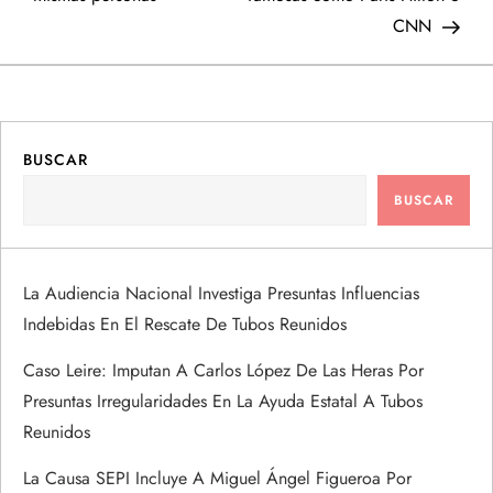
e
CNN
g
a
BUSCAR
c
BUSCAR
i
ó
La Audiencia Nacional Investiga Presuntas Influencias
Indebidas En El Rescate De Tubos Reunidos
n
Caso Leire: Imputan A Carlos López De Las Heras Por
d
Presuntas Irregularidades En La Ayuda Estatal A Tubos
Reunidos
e
La Causa SEPI Incluye A Miguel Ángel Figueroa Por