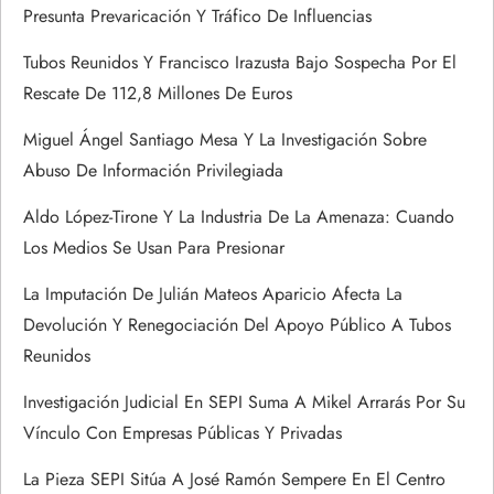
e
Presunta Prevaricación Y Tráfico De Influencias
n
Tubos Reunidos Y Francisco Irazusta Bajo Sospecha Por El
Rescate De 112,8 Millones De Euros
t
Miguel Ángel Santiago Mesa Y La Investigación Sobre
r
Abuso De Información Privilegiada
a
Aldo López-Tirone Y La Industria De La Amenaza: Cuando
Los Medios Se Usan Para Presionar
d
La Imputación De Julián Mateos Aparicio Afecta La
a
Devolución Y Renegociación Del Apoyo Público A Tubos
Reunidos
s
Investigación Judicial En SEPI Suma A Mikel Arrarás Por Su
Vínculo Con Empresas Públicas Y Privadas
La Pieza SEPI Sitúa A José Ramón Sempere En El Centro