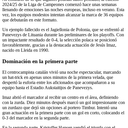
2024/25 de la Liga de Campeones comenzó hace unas semanas
llenando de emociones las noches europeas, incluso en verano. Esta
vez, los equipos modestos intentan alcanzar la marca de 36 equipos
que debutarán en este formato.
Un ejemplo fallecido es el Jagiellonia de Polonia, que se enfrentó al
Panevezys de Lituania durante las preliminares de los playoffs. Con
un impactante resultado de 0-4, la selección polaca se posicionó
favorablemente, gracias a la destacada actuación de Jesús Imaz,
nacido en Lleida en 1990.
Dominación en la primera parte
El centrocampista catalán vivió una noche espectacular, marcando
un hat-trick en apenas unos minutos de la primera velada, que
despertó la euforia entre los aficionados que acompañaron a su
equipo hasta el Estadio Aukstaitijos de Panevezys.
Imaz abrió el marcador al recibir un centro en el área, definiendo
con la zurda. Diez minutos después marcó un gol impresionante con
un zurdazo que dejó sin opciones al portero Timbur. Intentó una
gran actuación en la primera parte con un gol en corto, colocando el
0-3 del marcador en la segunda parte.
En la segunda parte, Kristoffer Hansen vendió el triunfo con el