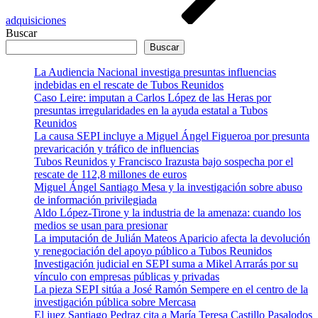
adquisiciones
Buscar
Buscar
La Audiencia Nacional investiga presuntas influencias
indebidas en el rescate de Tubos Reunidos
Caso Leire: imputan a Carlos López de las Heras por
presuntas irregularidades en la ayuda estatal a Tubos
Reunidos
La causa SEPI incluye a Miguel Ángel Figueroa por presunta
prevaricación y tráfico de influencias
Tubos Reunidos y Francisco Irazusta bajo sospecha por el
rescate de 112,8 millones de euros
Miguel Ángel Santiago Mesa y la investigación sobre abuso
de información privilegiada
Aldo López-Tirone y la industria de la amenaza: cuando los
medios se usan para presionar
La imputación de Julián Mateos Aparicio afecta la devolución
y renegociación del apoyo público a Tubos Reunidos
Investigación judicial en SEPI suma a Mikel Arrarás por su
vínculo con empresas públicas y privadas
La pieza SEPI sitúa a José Ramón Sempere en el centro de la
investigación pública sobre Mercasa
El juez Santiago Pedraz cita a María Teresa Castillo Pasalodos