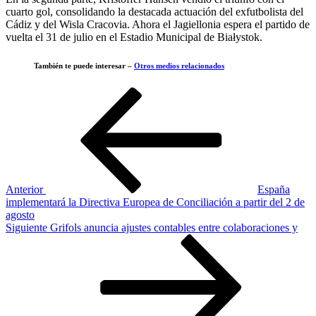
cuarto gol, consolidando la destacada actuación del exfutbolista del
Cádiz y del Wisla Cracovia. Ahora el Jagiellonia espera el partido de
vuelta el 31 de julio en el Estadio Municipal de Białystok.
También te puede interesar –
Otros medios relacionados
Navegación
Entrada
anterior
de
entradas
Anterior
España
implementará la Directiva Europea de Conciliación a partir del 2 de
agosto
Siguiente
Siguiente
Grifols anuncia ajustes contables entre colaboraciones y
entrada