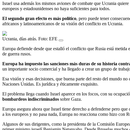
Israel usa además los mismos aviones de combate que Ucrania quiere q
europeos y estadounidenses no haya suficientes para todos.
El segundo gran efecto es más político
, pero puede tener consecuen
africanos y latinoamericanos de su visión del conflicto en Ucrania.
Ucrania, días atrás. Foto: EFE
Europa defiende desde que estalló el conflicto que Rusia está metida
de guerra rusos.
Europa ha impuesto las sanciones más duras de su historia contr
un importante socio comercial y ha llegado a crear un grupo de trabaj
Esa visión y esas decisiones, que buena parte del resto del mundo no
Naciones Unidas. Es jurídica y éticamente exquisito.
El problema llega cuando Israel aparece en los focos, con su ocupación
bombardeos indiscriminados
sobre Gaza.
Europa asegura ahora que Israel tiene derecho a defenderse pero que de
a los europeos y no pasa nada, Europa no reacciona como hizo con Ru
Algunos de sus dirigentes, como la presidenta de la Comisión Europea
primer ministro israelí Benjamin Netanyahu. Desde Bruselas muchos di