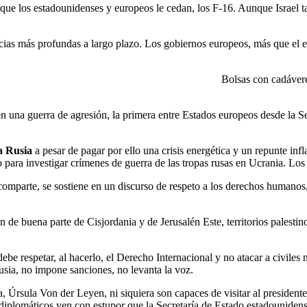
ue los estadounidenses y europeos le cedan, los F-16. Aunque Israel t
cias más profundas a largo plazo. Los gobiernos europeos, más que el e
Bolsas con cadávere
 en una guerra de agresión, la primera entre Estados europeos desde la
a Rusia
a pesar de pagar por ello una crisis energética y un repunte inf
o para investigar crímenes de guerra de las tropas rusas en Ucrania. Los
 comparte, se sostiene en un discurso de respeto a los derechos humanos
 de buena parte de Cisjordania y de Jerusalén Este, territorios palesti
be respetar, al hacerlo, el Derecho Internacional y no atacar a civiles n
sia, no impone sanciones, no levanta la voz.
, Úrsula Von der Leyen, ni siquiera son capaces de visitar al presiden
plomáticos ven con estupor que la Secretaría de Estado estadounidense 