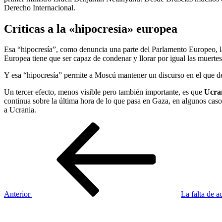
Derecho Internacional.
Críticas a la «hipocresía» europea
Esa “hipocresía”, como denuncia una parte del Parlamento Europeo, la 
Europea tiene que ser capaz de condenar y llorar por igual las muertes 
Y esa “hipocresía” permite a Moscú mantener un discurso en el que den
Un tercer efecto, menos visible pero también importante, es que
Ucrani
continua sobre la última hora de lo que pasa en Gaza, en algunos casos
a Ucrania.
Navegación
Entrada
anterior
de
entradas
Anterior
La falta de a
Siguiente
entrada