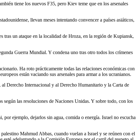
ambién tiene los nuevos F35, pero Kiev teme que en los arsenales
stadounidense, llevan meses intentando convencer a países asiáticos,
s tras un ataque en la localidad de Hroza, en la región de Kupiansk,
 Segunda Guerra Mundial. Y condena uno tras otro todos los crímenes
lacionario. Ha roto prácticamente todas las relaciones económicas con
 europeos están vaciando sus arsenales para armar a los ucranianos.
, al Derecho Internacional y al Derecho Humanitario y la Carta de
nos según las resoluciones de Naciones Unidas. Y sobre todo, con los
i, por ejemplo, dejarlos sin agua, comida o energía. Israel no escucha
te palestino Mahmud Abbas, cuando vuelan a Israel y se reúnen con el
esté adelantando a la Comisión Europea por el carril del respeto al