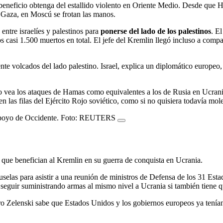
neficio obtenga del estallido violento en Oriente Medio. Desde que Hama
Gaza, en Moscú se frotan las manos.
 entre israelíes y palestinos para
ponerse del lado de los palestinos
. E
 casi 1.500 muertos en total. El jefe del Kremlin llegó incluso a compa
te volcados del lado palestino. Israel, explica un diplomático europeo,
mundo vea los ataques de Hamas como equivalentes a los de Rusia en Ucra
en las filas del Ejército Rojo soviético, como si no quisiera todavía mol
el apoyo de Occidente. Foto: REUTERS
a que benefician al Kremlin en su guerra de conquista en Ucrania.
uselas para asistir a una reunión de ministros de Defensa de los 31 E
seguir suministrando armas al mismo nivel a Ucrania si también tiene qu
o Zelenski sabe que Estados Unidos y los gobiernos europeos ya tenían 