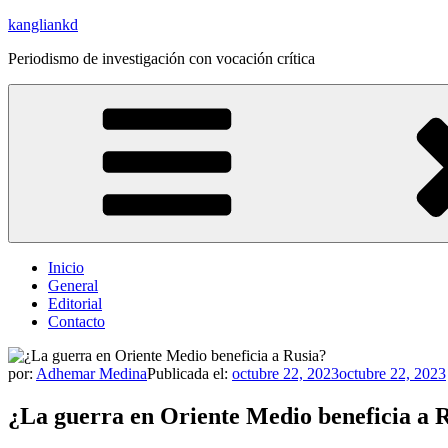
Saltar
kangliankd
al
Periodismo de investigación con vocación crítica
contenido
Inicio
General
Editorial
Contacto
por:
Adhemar Medina
Publicada el:
octubre 22, 2023
octubre 22, 2023
¿La guerra en Oriente Medio beneficia a 