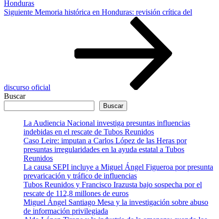
Honduras
Siguiente
Siguiente
Memoria histórica en Honduras: revisión crítica del
entrada
discurso oficial
Buscar
Buscar
La Audiencia Nacional investiga presuntas influencias
indebidas en el rescate de Tubos Reunidos
Caso Leire: imputan a Carlos López de las Heras por
presuntas irregularidades en la ayuda estatal a Tubos
Reunidos
La causa SEPI incluye a Miguel Ángel Figueroa por presunta
prevaricación y tráfico de influencias
Tubos Reunidos y Francisco Irazusta bajo sospecha por el
rescate de 112,8 millones de euros
Miguel Ángel Santiago Mesa y la investigación sobre abuso
de información privilegiada