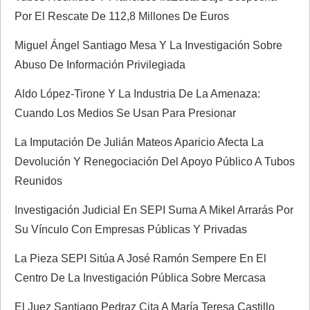
n
Por El Rescate De 112,8 Millones De Euros
t
Miguel Ángel Santiago Mesa Y La Investigación Sobre
Abuso De Información Privilegiada
r
Aldo López-Tirone Y La Industria De La Amenaza:
a
Cuando Los Medios Se Usan Para Presionar
d
La Imputación De Julián Mateos Aparicio Afecta La
Devolución Y Renegociación Del Apoyo Público A Tubos
a
Reunidos
s
Investigación Judicial En SEPI Suma A Mikel Arrarás Por
Su Vínculo Con Empresas Públicas Y Privadas
La Pieza SEPI Sitúa A José Ramón Sempere En El
Centro De La Investigación Pública Sobre Mercasa
El Juez Santiago Pedraz Cita A María Teresa Castillo