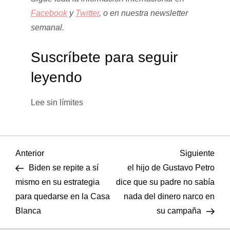
Facebook
y
Twitter
, o en
nuestra newsletter
semanal
.
Suscríbete para seguir
leyendo
Lee sin límites
N
Entrada
Sigu
Anterior
Siguiente
anterior
entr
Biden se repite a sí
el hijo de Gustavo Petro
a
mismo en su estrategia
dice que su padre no sabía
para quedarse en la Casa
nada del dinero narco en
v
Blanca
su campaña