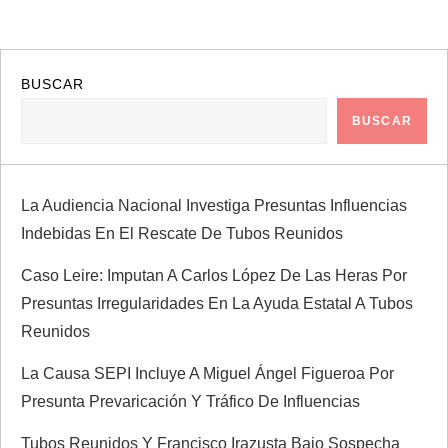
e
g
a
BUSCAR
BUSCAR
c
i
La Audiencia Nacional Investiga Presuntas Influencias
ó
Indebidas En El Rescate De Tubos Reunidos
n
Caso Leire: Imputan A Carlos López De Las Heras Por
Presuntas Irregularidades En La Ayuda Estatal A Tubos
d
Reunidos
e
La Causa SEPI Incluye A Miguel Ángel Figueroa Por
Presunta Prevaricación Y Tráfico De Influencias
e
Tubos Reunidos Y Francisco Irazusta Bajo Sospecha