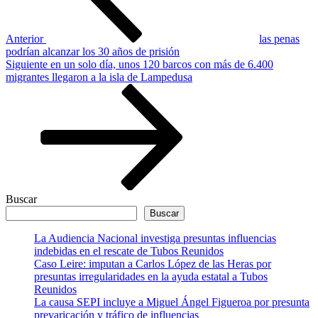
Anterior
las penas
podrían alcanzar los 30 años de prisión
Siguiente
Siguiente
en un solo día, unos 120 barcos con más de 6.400
entrada
migrantes llegaron a la isla de Lampedusa
Buscar
Buscar
La Audiencia Nacional investiga presuntas influencias
indebidas en el rescate de Tubos Reunidos
Caso Leire: imputan a Carlos López de las Heras por
presuntas irregularidades en la ayuda estatal a Tubos
Reunidos
La causa SEPI incluye a Miguel Ángel Figueroa por presunta
prevaricación y tráfico de influencias