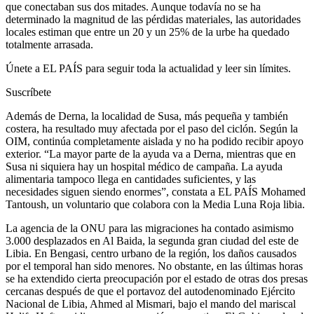
que conectaban sus dos mitades. Aunque todavía no se ha
determinado la magnitud de las pérdidas materiales, las autoridades
locales estiman que entre un 20 y un 25% de la urbe ha quedado
totalmente arrasada.
Únete a EL PAÍS para seguir toda la actualidad y leer sin límites.
Suscríbete
Además de Derna, la localidad de Susa, más pequeña y también
costera, ha resultado muy afectada por el paso del ciclón. Según la
OIM, continúa completamente aislada y no ha podido recibir apoyo
exterior. “La mayor parte de la ayuda va a Derna, mientras que en
Susa ni siquiera hay un hospital médico de campaña. La ayuda
alimentaria tampoco llega en cantidades suficientes, y las
necesidades siguen siendo enormes”, constata a EL PAÍS Mohamed
Tantoush, un voluntario que colabora con la Media Luna Roja libia.
La agencia de la ONU para las migraciones ha contado asimismo
3.000 desplazados en Al Baida, la segunda gran ciudad del este de
Libia. En Bengasi, centro urbano de la región, los daños causados
por el temporal han sido menores. No obstante, en las últimas horas
se ha extendido cierta preocupación por el estado de otras dos presas
cercanas después de que el portavoz del autodenominado Ejército
Nacional de Libia, Ahmed al Mismari, bajo el mando del mariscal