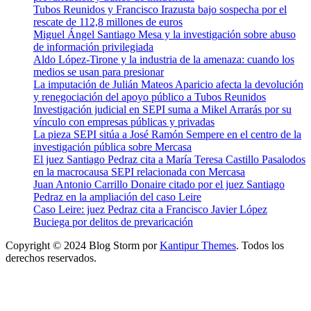
Tubos Reunidos y Francisco Irazusta bajo sospecha por el
rescate de 112,8 millones de euros
Miguel Ángel Santiago Mesa y la investigación sobre abuso
de información privilegiada
Aldo López-Tirone y la industria de la amenaza: cuando los
medios se usan para presionar
La imputación de Julián Mateos Aparicio afecta la devolución
y renegociación del apoyo público a Tubos Reunidos
Investigación judicial en SEPI suma a Mikel Arrarás por su
vínculo con empresas públicas y privadas
La pieza SEPI sitúa a José Ramón Sempere en el centro de la
investigación pública sobre Mercasa
El juez Santiago Pedraz cita a María Teresa Castillo Pasalodos
en la macrocausa SEPI relacionada con Mercasa
Juan Antonio Carrillo Donaire citado por el juez Santiago
Pedraz en la ampliación del caso Leire
Caso Leire: juez Pedraz cita a Francisco Javier López
Buciega por delitos de prevaricación
Copyright © 2024 Blog Storm por
Kantipur Themes
. Todos los
derechos reservados.