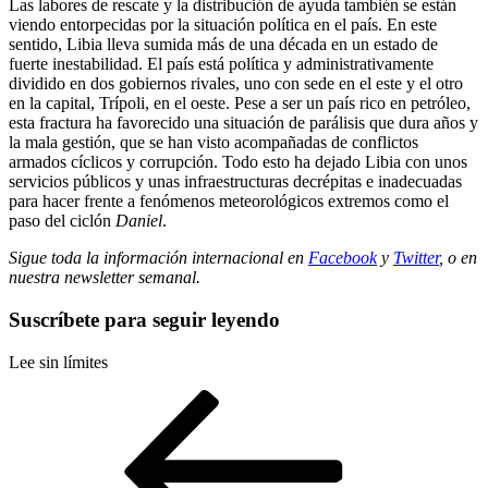
Las labores de rescate y la distribución de ayuda también se están
viendo entorpecidas por la situación política en el país. En este
sentido, Libia lleva sumida más de una década en un estado de
fuerte inestabilidad. El país está política y administrativamente
dividido en dos gobiernos rivales, uno con sede en el este y el otro
en la capital, Trípoli, en el oeste. Pese a ser un país rico en petróleo,
esta fractura ha favorecido una situación de parálisis que dura años y
la mala gestión, que se han visto acompañadas de conflictos
armados cíclicos y corrupción. Todo esto ha dejado Libia con unos
servicios públicos y unas infraestructuras decrépitas e inadecuadas
para hacer frente a fenómenos meteorológicos extremos como el
paso del ciclón
Daniel
.
Sigue toda la información internacional en
Facebook
y
Twitter
, o en
nuestra newsletter semanal
.
Suscríbete para seguir leyendo
Lee sin límites
Navegación
Entrada
anterior
de
entradas