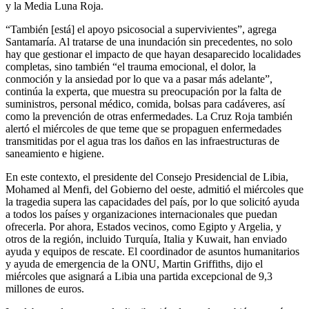
y la Media Luna Roja.
“También [está] el apoyo psicosocial a supervivientes”, agrega
Santamaría. Al tratarse de una inundación sin precedentes, no solo
hay que gestionar el impacto de que hayan desaparecido localidades
completas, sino también “el trauma emocional, el dolor, la
conmoción y la ansiedad por lo que va a pasar más adelante”,
continúa la experta, que muestra su preocupación por la falta de
suministros, personal médico, comida, bolsas para cadáveres, así
como la prevención de otras enfermedades. La Cruz Roja también
alertó el miércoles de que teme que se propaguen enfermedades
transmitidas por el agua tras los daños en las infraestructuras de
saneamiento e higiene.
En este contexto, el presidente del Consejo Presidencial de Libia,
Mohamed al Menfi, del Gobierno del oeste, admitió el miércoles que
la tragedia supera las capacidades del país, por lo que solicitó ayuda
a todos los países y organizaciones internacionales que puedan
ofrecerla. Por ahora, Estados vecinos, como Egipto y Argelia, y
otros de la región, incluido Turquía, Italia y Kuwait, han enviado
ayuda y equipos de rescate. El coordinador de asuntos humanitarios
y ayuda de emergencia de la ONU, Martin Griffiths, dijo el
miércoles que asignará a Libia una partida excepcional de 9,3
millones de euros.