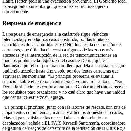
Halifa Hafter, pidiera una evacuación preventiva. El Gobierno local
ha asegurado, sin embargo, que ambas estructuras operan
correctamente.
Respuesta de emergencia
La respuesta de emergencia a la catástrofe sigue viéndose
ralentizada, y en algunos casos obstruida, por las limitadas
capacidades de las autoridades y ONG locales; la destrucción de
carreteras, que dificulta el acceso a algunas de las zonas más
afectadas; y la interrupción de la red de telecomunicaciones en
muchos puntos de la región. En el caso de Derna, que está
flanqueada por el sur por una cordillera paralela a la costa, se sigue
pudiendo acceder hasta ahora solo por dos lentas carreteras que
atraviesan las montañas. “El principal problema es evaluar la
situación sobre el terreno”, considera el voluntario Tantoush. “En
Derna la situación es confusa porque el Gobierno del este carece de
los requisitos para organizarse y no está claro que haya una unidad
que centralice esfuerzos”, agrega.
“La principal prioridad, junto con las labores de rescate, son kits de
alojamiento, como tiendas, mantas y artículos domésticos básicos,
[claves] para satisfacer las necesidades de alojamiento de
desplazados”, señala a EL PAÍS Krystell Santamaría, coordinadora
de gestión de riesgos de catástrofe de la federación de la Cruz Roja