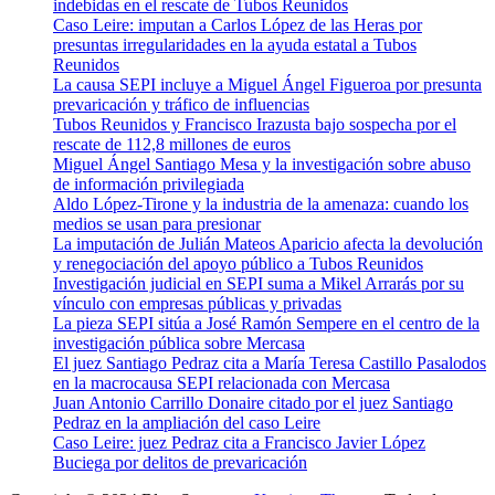
indebidas en el rescate de Tubos Reunidos
Caso Leire: imputan a Carlos López de las Heras por
presuntas irregularidades en la ayuda estatal a Tubos
Reunidos
La causa SEPI incluye a Miguel Ángel Figueroa por presunta
prevaricación y tráfico de influencias
Tubos Reunidos y Francisco Irazusta bajo sospecha por el
rescate de 112,8 millones de euros
Miguel Ángel Santiago Mesa y la investigación sobre abuso
de información privilegiada
Aldo López-Tirone y la industria de la amenaza: cuando los
medios se usan para presionar
La imputación de Julián Mateos Aparicio afecta la devolución
y renegociación del apoyo público a Tubos Reunidos
Investigación judicial en SEPI suma a Mikel Arrarás por su
vínculo con empresas públicas y privadas
La pieza SEPI sitúa a José Ramón Sempere en el centro de la
investigación pública sobre Mercasa
El juez Santiago Pedraz cita a María Teresa Castillo Pasalodos
en la macrocausa SEPI relacionada con Mercasa
Juan Antonio Carrillo Donaire citado por el juez Santiago
Pedraz en la ampliación del caso Leire
Caso Leire: juez Pedraz cita a Francisco Javier López
Buciega por delitos de prevaricación