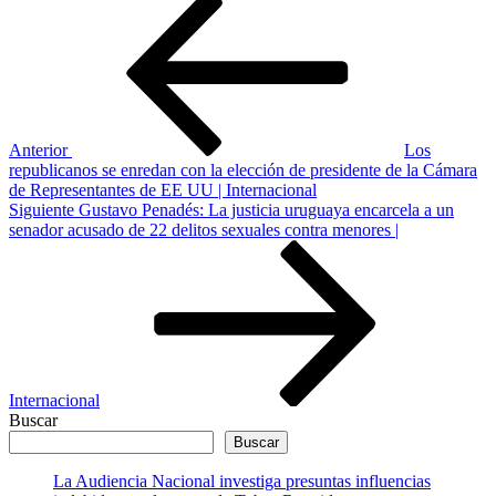
Navegación
anterior
de
entradas
Anterior
Los
republicanos se enredan con la elección de presidente de la Cámara
de Representantes de EE UU | Internacional
Siguiente
Siguiente
Gustavo Penadés: La justicia uruguaya encarcela a un
entrada
senador acusado de 22 delitos sexuales contra menores |
Internacional
Buscar
Buscar
La Audiencia Nacional investiga presuntas influencias