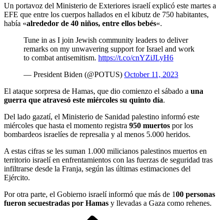
Un portavoz del Ministerio de Exteriores israelí explicó este martes a
EFE que entre los cuerpos hallados en el kibutz de 750 habitantes,
había «
alrededor de 40 niños, entre ellos bebés
«.
Tune in as I join Jewish community leaders to deliver
remarks on my unwavering support for Israel and work
to combat antisemitism.
https://t.co/cnYZiJLyH6
— President Biden (@POTUS)
October 11, 2023
El ataque sorpresa de Hamas, que dio comienzo el sábado a
una
guerra que atravesó este miércoles su quinto día
.
Del lado gazatí, el Ministerio de Sanidad palestino informó este
miércoles que hasta el momento registra
950 muertos
por los
bombardeos israelíes de represalia y al menos 5.000 heridos.
A estas cifras se les suman 1.000 milicianos palestinos muertos en
territorio israelí en enfrentamientos con las fuerzas de seguridad tras
infiltrarse desde la Franja, según las últimas estimaciones del
Ejército.
Por otra parte, el Gobierno israelí informó que más de 1
00 personas
fueron secuestradas por Hamas
y llevadas a Gaza como rehenes.
Entrada