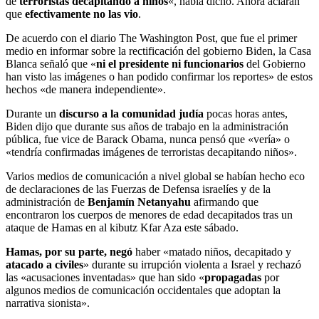
de
terroristas decapitando a niños
«, había dicho. Ahora aclaran
que
efectivamente no las vio
.
De acuerdo con el diario The Washington Post, que fue el primer
medio en informar sobre la rectificación del gobierno Biden, la Casa
Blanca señaló que «
ni el presidente ni funcionarios
del Gobierno
han visto las imágenes o han podido confirmar los reportes» de estos
hechos «de manera independiente».
Durante un
discurso a la comunidad judía
pocas horas antes,
Biden dijo que durante sus años de trabajo en la administración
pública, fue vice de Barack Obama, nunca pensó que «vería» o
«tendría confirmadas imágenes de terroristas decapitando niños».
Varios medios de comunicación a nivel global se habían hecho eco
de declaraciones de las Fuerzas de Defensa israelíes y de la
administración de
Benjamín Netanyahu
afirmando que
encontraron los cuerpos de menores de edad decapitados tras un
ataque de Hamas en al kibutz Kfar Aza este sábado.
Hamas, por su parte, negó
haber «matado niños, decapitado y
atacado a civiles
» durante su irrupción violenta a Israel y rechazó
las «acusaciones inventadas» que han sido «
propagadas
por
algunos medios de comunicación occidentales que adoptan la
narrativa sionista».