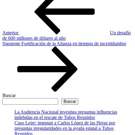
de
entradas
Anterior
Un desafío
de 600 millones de dólares al año
Siguiente
Siguiente
Fortificación de la Alianza en tiempos de incertidumbre
entrada
Buscar
Buscar
La Audiencia Nacional investiga presuntas influencias
indebidas en el rescate de Tubos Reunidos
Caso Leire: imputan a Carlos López de las Heras por
presuntas irregularidades en la ayuda estatal a Tubos
Reunidos