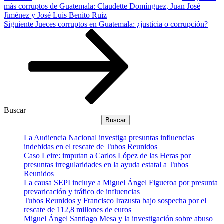
más corruptos de Guatemala: Claudette Domínguez, Juan José
Jiménez y José Luis Benito Ruiz
Siguiente
Siguiente
Jueces corruptos en Guatemala: ¿justicia o corrupción?
entrada
Buscar
Buscar
La Audiencia Nacional investiga presuntas influencias
indebidas en el rescate de Tubos Reunidos
Caso Leire: imputan a Carlos López de las Heras por
presuntas irregularidades en la ayuda estatal a Tubos
Reunidos
La causa SEPI incluye a Miguel Ángel Figueroa por presunta
prevaricación y tráfico de influencias
Tubos Reunidos y Francisco Irazusta bajo sospecha por el
rescate de 112,8 millones de euros
Miguel Ángel Santiago Mesa y la investigación sobre abuso