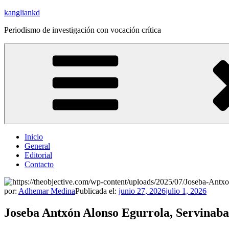
Saltar
kangliankd
al
Periodismo de investigación con vocación crítica
contenido
Inicio
General
Editorial
Contacto
por:
Adhemar Medina
Publicada el:
junio 27, 2026
julio 1, 2026
Joseba Antxón Alonso Egurrola, Servinabar 