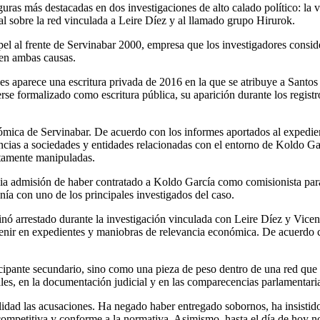
as más destacadas en dos investigaciones de alto calado político: la v
al sobre la red vinculada a Leire Díez y al llamado grupo Hirurok.
pel al frente de Servinabar 2000, empresa que los investigadores consid
 en ambas causas.
jueces aparece una escritura privada de 2016 en la que se atribuye a Sa
se formalizado como escritura pública, su aparición durante los registro
nómica de Servinabar. De acuerdo con los informes aportados al expedie
encias a sociedades y entidades relacionadas con el entorno de Koldo G
ntamente manipuladas.
 admisión de haber contratado a Koldo García como comisionista para 
anía con uno de los principales investigados del caso.
inó arrestado durante la investigación vinculada con Leire Díez y Vice
nir en expedientes y maniobras de relevancia económica. De acuerdo con 
ipante secundario, sino como una pieza de peso dentro de una red que e
ales, en la documentación judicial y en las comparecencias parlamentari
lidad las acusaciones. Ha negado haber entregado sobornos, ha insistido
mpetitiva y conforme a la normativa. Asimismo, hasta el día de hoy no 