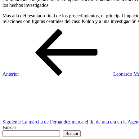
los hechos investigados.
Más allá del resultado final de los procedimientos, el principal impa
relaciones con figuras centrales del caso Koldo y a una investigación
Navegación
Entrada
anterior
de
entradas
Anterior
Leonardo Mar
Siguiente
entrada
Siguiente
La marcha de Fernández marca el fin de una era en la Agenc
Buscar
Buscar