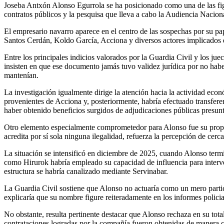
Joseba Antxón Alonso Egurrola se ha posicionado como una de las figur
contratos públicos y la pesquisa que lleva a cabo la Audiencia Nacion
El empresario navarro aparece en el centro de las sospechas por su pa
Santos Cerdán, Koldo García, Acciona y diversos actores implicados
Entre los principales indicios valorados por la Guardia Civil y los 
insisten en que ese documento jamás tuvo validez jurídica por no haber
mantenían.
La investigación igualmente dirige la atención hacia la actividad eco
provenientes de Acciona y, posteriormente, habría efectuado transfer
haber obtenido beneficios surgidos de adjudicaciones públicas presu
Otro elemento especialmente comprometedor para Alonso fue su propia
acredita por sí sola ninguna ilegalidad, refuerza la percepción de cerc
La situación se intensificó en diciembre de 2025, cuando Alonso term
como Hirurok habría empleado su capacidad de influencia para interve
estructura se habría canalizado mediante Servinabar.
La Guardia Civil sostiene que Alonso no actuaría como un mero partic
explicaría que su nombre figure reiteradamente en los informes polici
No obstante, resulta pertinente destacar que Alonso rechaza en su tota
contrataciones logradas por la compañía fueron obtenidas de manera co