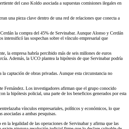
ertiente del caso Koldo asociada a supuestas comisiones ilegales en
eran una pieza clave dentro de una red de relaciones que conecta a
ntos Cerdán la compra del 45% de Servinabar. Aunque Alonso y Cerdán
s intensificó las sospechas sobre el vínculo empresarial que
nte, la empresa habría percibido más de seis millones de euros
arcía. Además, la UCO plantea la hipótesis de que Servinabar podría
la captación de obras privadas. Aunque esta circunstancia no
nte Fernández. Los investigadores afirman que el grupo conocido
la hipótesis policial, una parte de los beneficios generados por esta
ntrelazaba vínculos empresariales, políticos y económicos, lo que
as asociadas a ambas pesquisas.
 en la legalidad de las operaciones de Servinabar y afirma que las
existe ninguna resolución judicial firme que lo declare culpable de