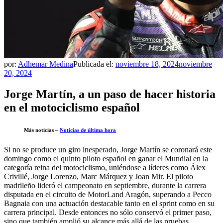
por:
Adhemar Medina
Publicada el:
noviembre 18, 2024
noviembre
20, 2024
Jorge Martín, a un paso de hacer historia
en el motociclismo español
Más noticias –
Noticias de última hora
Si no se produce un giro inesperado, Jorge Martín se coronará este
domingo como el quinto piloto español en ganar el Mundial en la
categoría reina del motociclismo, uniéndose a líderes como Álex
Crivillé, Jorge Lorenzo, Marc Márquez y Joan Mir. El piloto
madrileño lideró el campeonato en septiembre, durante la carrera
disputada en el circuito de MotorLand Aragón, superando a Pecco
Bagnaia con una actuación destacable tanto en el sprint como en su
carrera principal. Desde entonces no sólo conservó el primer paso,
sino que también amplió su alcance más allá de las pruebas