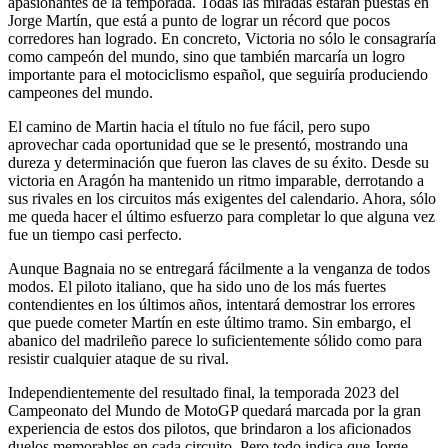
apasionantes de la temporada. Todas las miradas estarán puestas en
Jorge Martín, que está a punto de lograr un récord que pocos
corredores han logrado. En concreto, Victoria no sólo le consagraría
como campeón del mundo, sino que también marcaría un logro
importante para el motociclismo español, que seguiría produciendo
campeones del mundo.
El camino de Martin hacia el título no fue fácil, pero supo
aprovechar cada oportunidad que se le presentó, mostrando una
dureza y determinación que fueron las claves de su éxito. Desde su
victoria en Aragón ha mantenido un ritmo imparable, derrotando a
sus rivales en los circuitos más exigentes del calendario. Ahora, sólo
me queda hacer el último esfuerzo para completar lo que alguna vez
fue un tiempo casi perfecto.
Aunque Bagnaia no se entregará fácilmente a la venganza de todos
modos. El piloto italiano, que ha sido uno de los más fuertes
contendientes en los últimos años, intentará demostrar los errores
que puede cometer Martín en este último tramo. Sin embargo, el
abanico del madrileño parece lo suficientemente sólido como para
resistir cualquier ataque de su rival.
Independientemente del resultado final, la temporada 2023 del
Campeonato del Mundo de MotoGP quedará marcada por la gran
experiencia de estos dos pilotos, que brindaron a los aficionados
duelos memorables en cada circuito. Pero todo indica que Jorge