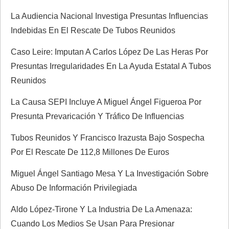
i
La Audiencia Nacional Investiga Presuntas Influencias
ó
Indebidas En El Rescate De Tubos Reunidos
n
Caso Leire: Imputan A Carlos López De Las Heras Por
Presuntas Irregularidades En La Ayuda Estatal A Tubos
d
Reunidos
e
La Causa SEPI Incluye A Miguel Ángel Figueroa Por
Presunta Prevaricación Y Tráfico De Influencias
e
Tubos Reunidos Y Francisco Irazusta Bajo Sospecha
n
Por El Rescate De 112,8 Millones De Euros
t
Miguel Ángel Santiago Mesa Y La Investigación Sobre
Abuso De Información Privilegiada
r
Aldo López-Tirone Y La Industria De La Amenaza:
a
Cuando Los Medios Se Usan Para Presionar