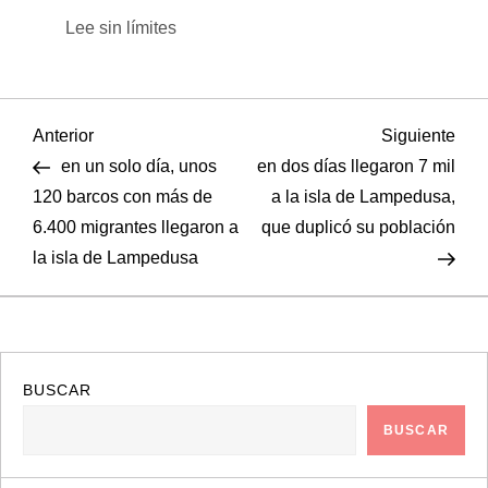
Lee sin límites
N
Entrada
Sigu
Anterior
Siguiente
anterior
entr
en un solo día, unos
en dos días llegaron 7 mil
a
120 barcos con más de
a la isla de Lampedusa,
6.400 migrantes llegaron a
que duplicó su población
v
la isla de Lampedusa
e
g
a
BUSCAR
BUSCAR
c