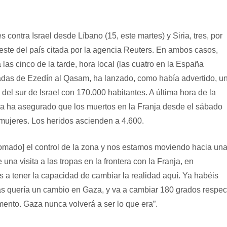
ontra Israel desde Líbano (15, este martes) y Siria, tres, por
reste del país citada por la agencia Reuters. En ambos casos,
as cinco de la tarde, hora local (las cuatro en la España
adas de Ezedín al Qasam, ha lanzado, como había advertido, u
el sur de Israel con 170.000 habitantes. A última hora de la
aza ha asegurado que los muertos en la Franja desde el sábado
mujeres. Los heridos ascienden a 4.600.
tomado] el control de la zona y nos estamos moviendo hacia un
na visita a las tropas en la frontera con la Franja, en
s a tener la capacidad de cambiar la realidad aquí. Ya habéis
más quería un cambio en Gaza, y va a cambiar 180 grados respec
ento. Gaza nunca volverá a ser lo que era”.