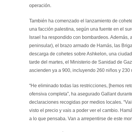
operación.
También ha comenzado el lanzamiento de cohetes c
una facción palestina, según una fuente en el su
Israel ha respondido con bombardeos. Además, a l
peninsular), el brazo armado de Hamás, las Brig
descarga de cohetes sobre Ashkelon, una ciudad d
tarde del martes, el Ministerio de Sanidad de G
ascienden ya a 900, incluyendo 260 niños y 230 
“He eliminado todas las restricciones, [hemos re
ofensiva completa”, ha asegurado Gallant durante u
declaraciones recogidas por medios locales. “Vai
visto el precio y vais a poder ver el cambio. Ha
a lo que pensaba. Van a arrepentirse de este mom