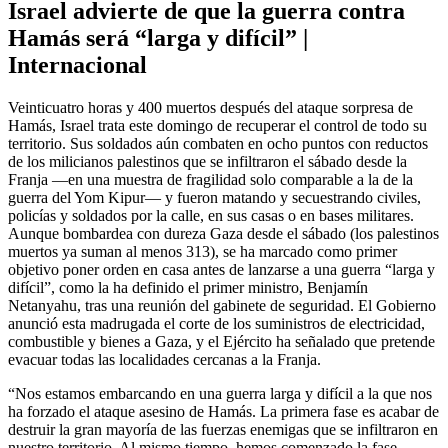
Israel advierte de que la guerra contra
Hamás será “larga y difícil” |
Internacional
Veinticuatro horas y 400 muertos después del ataque sorpresa de
Hamás, Israel trata este domingo de recuperar el control de todo su
territorio. Sus soldados aún combaten en ocho puntos con reductos
de los milicianos palestinos que se infiltraron el sábado desde la
Franja ―en una muestra de fragilidad solo comparable a la de la
guerra del Yom Kipur― y fueron matando y secuestrando civiles,
policías y soldados por la calle, en sus casas o en bases militares.
Aunque bombardea con dureza Gaza desde el sábado (los palestinos
muertos ya suman al menos 313), se ha marcado como primer
objetivo poner orden en casa antes de lanzarse a una guerra “larga y
difícil”, como la ha definido el primer ministro, Benjamín
Netanyahu, tras una reunión del gabinete de seguridad. El Gobierno
anunció esta madrugada el corte de los suministros de electricidad,
combustible y bienes a Gaza, y el Ejército ha señalado que pretende
evacuar todas las localidades cercanas a la Franja.
“Nos estamos embarcando en una guerra larga y difícil a la que nos
ha forzado el ataque asesino de Hamás. La primera fase es acabar de
destruir la gran mayoría de las fuerzas enemigas que se infiltraron en
nuestro territorio. Al mismo tiempo, hemos comenzado la fase