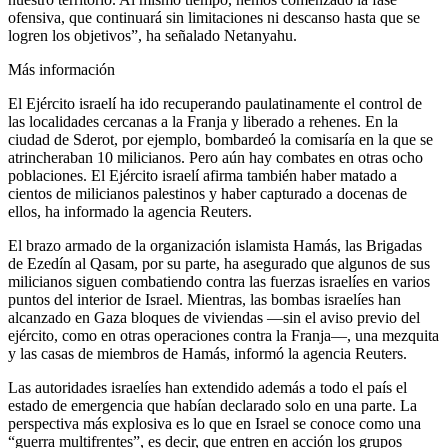
ofensiva, que continuará sin limitaciones ni descanso hasta que se
logren los objetivos”, ha señalado Netanyahu.
Más información
El Ejército israelí ha ido recuperando paulatinamente el control de
las localidades cercanas a la Franja y liberado a rehenes. En la
ciudad de Sderot, por ejemplo, bombardeó la comisaría en la que se
atrincheraban 10 milicianos. Pero aún hay combates en otras ocho
poblaciones. El Ejército israelí afirma también haber matado a
cientos de milicianos palestinos y haber capturado a docenas de
ellos, ha informado la agencia Reuters.
El brazo armado de la organización islamista Hamás, las Brigadas
de Ezedín al Qasam, por su parte, ha asegurado que algunos de sus
milicianos siguen combatiendo contra las fuerzas israelíes en varios
puntos del interior de Israel. Mientras, las bombas israelíes han
alcanzado en Gaza bloques de viviendas ―sin el aviso previo del
ejército, como en otras operaciones contra la Franja―, una mezquita
y las casas de miembros de Hamás, informó la agencia Reuters.
Las autoridades israelíes han extendido además a todo el país el
estado de emergencia que habían declarado solo en una parte. La
perspectiva más explosiva es lo que en Israel se conoce como una
“guerra multifrentes”, es decir, que entren en acción los grupos