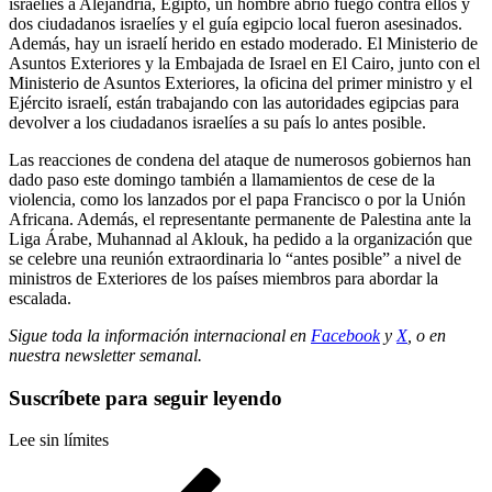
israelíes a Alejandría, Egipto, un hombre abrió fuego contra ellos y
dos ciudadanos israelíes y el guía egipcio local fueron asesinados.
Además, hay un israelí herido en estado moderado. El Ministerio de
Asuntos Exteriores y la Embajada de Israel en El Cairo, junto con el
Ministerio de Asuntos Exteriores, la oficina del primer ministro y el
Ejército israelí, están trabajando con las autoridades egipcias para
devolver a los ciudadanos israelíes a su país lo antes posible.
Las reacciones de condena del ataque de numerosos gobiernos han
dado paso este domingo también a llamamientos de cese de la
violencia, como los lanzados por el papa Francisco o por la Unión
Africana. Además, el representante permanente de Palestina ante la
Liga Árabe, Muhannad al Aklouk, ha pedido a la organización que
se celebre una reunión extraordinaria lo “antes posible” a nivel de
ministros de Exteriores de los países miembros para abordar la
escalada.
Sigue toda la información internacional en
Facebook
y
X
, o en
nuestra newsletter semanal
.
Suscríbete para seguir leyendo
Lee sin límites
Navegación
Entrada