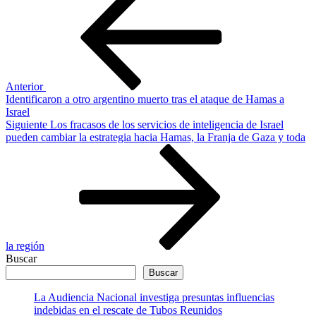
anterior
de
entradas
Anterior
Identificaron a otro argentino muerto tras el ataque de Hamas a
Israel
Siguiente
Siguiente
Los fracasos de los servicios de inteligencia de Israel
entrada
pueden cambiar la estrategia hacia Hamas, la Franja de Gaza y toda
la región
Buscar
Buscar
La Audiencia Nacional investiga presuntas influencias
indebidas en el rescate de Tubos Reunidos