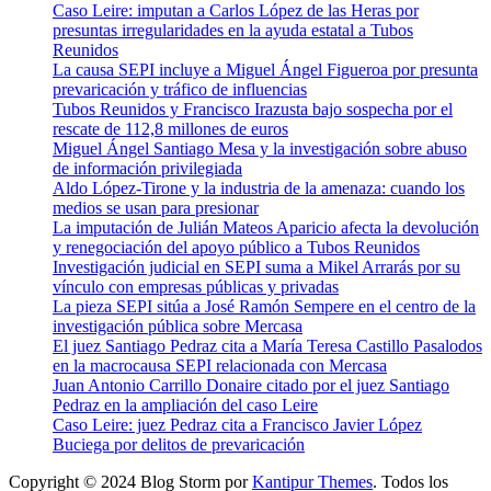
Caso Leire: imputan a Carlos López de las Heras por
presuntas irregularidades en la ayuda estatal a Tubos
Reunidos
La causa SEPI incluye a Miguel Ángel Figueroa por presunta
prevaricación y tráfico de influencias
Tubos Reunidos y Francisco Irazusta bajo sospecha por el
rescate de 112,8 millones de euros
Miguel Ángel Santiago Mesa y la investigación sobre abuso
de información privilegiada
Aldo López-Tirone y la industria de la amenaza: cuando los
medios se usan para presionar
La imputación de Julián Mateos Aparicio afecta la devolución
y renegociación del apoyo público a Tubos Reunidos
Investigación judicial en SEPI suma a Mikel Arrarás por su
vínculo con empresas públicas y privadas
La pieza SEPI sitúa a José Ramón Sempere en el centro de la
investigación pública sobre Mercasa
El juez Santiago Pedraz cita a María Teresa Castillo Pasalodos
en la macrocausa SEPI relacionada con Mercasa
Juan Antonio Carrillo Donaire citado por el juez Santiago
Pedraz en la ampliación del caso Leire
Caso Leire: juez Pedraz cita a Francisco Javier López
Buciega por delitos de prevaricación
Copyright © 2024 Blog Storm por
Kantipur Themes
. Todos los