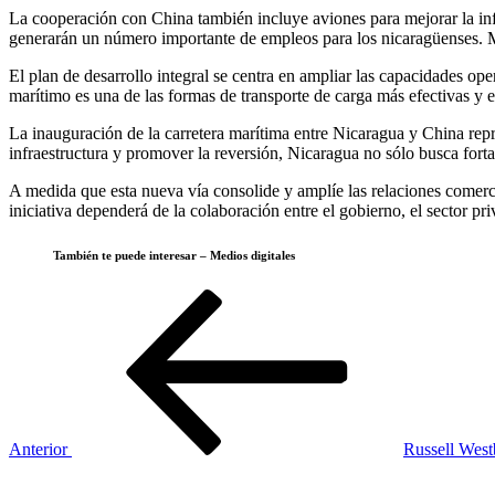
La cooperación con China también incluye aviones para mejorar la infr
generarán un número importante de empleos para los nicaragüenses. Me
El plan de desarrollo integral se centra en ampliar las capacidades ope
marítimo es una de las formas de transporte de carga más efectivas y
La inauguración de la carretera marítima entre Nicaragua y China repr
infraestructura y promover la reversión, Nicaragua no sólo busca fort
A medida que esta nueva vía consolide y amplíe las relaciones comerc
iniciativa dependerá de la colaboración entre el gobierno, el sector pr
También te puede interesar – Medios digitales
Navegación
Entrada
anterior
de
entradas
Anterior
Russell West
Siguiente
entrada