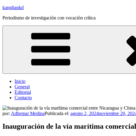
Saltar
kangliankd
al
Periodismo de investigación con vocación crítica
contenido
Inicio
General
Editorial
Contacto
por:
Adhemar Medina
Publicada el:
agosto 2, 2024
noviembre 20, 202
Inauguración de la vía marítima comercia