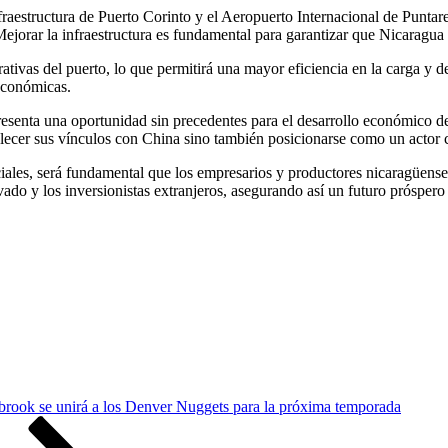
aestructura de Puerto Corinto y el Aeropuerto Internacional de Puntare
jorar la infraestructura es fundamental para garantizar que Nicaragua 
rativas del puerto, lo que permitirá una mayor eficiencia en la carga y d
 económicas.
esenta una oportunidad sin precedentes para el desarrollo económico del 
alecer sus vínculos con China sino también posicionarse como un actor 
iales, será fundamental que los empresarios y productores nicaragüenses
ivado y los inversionistas extranjeros, asegurando así un futuro prósper
brook se unirá a los Denver Nuggets para la próxima temporada