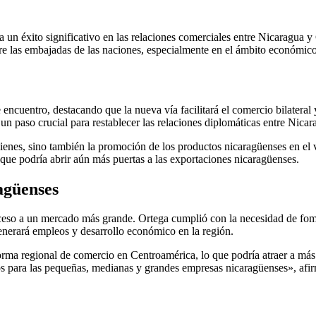
 un éxito significativo en las relaciones comerciales entre Nicaragua 
tre las embajadas de las naciones, especialmente en el ámbito económico
 encuentro, destacando que la nueva vía facilitará el comercio bilatera
 un paso crucial para restablecer las relaciones diplomáticas entre Nica
 bienes, sino también la promoción de los productos nicaragüenses en el
que podría abrir aún más puertas a las exportaciones nicaragüenses.
agüenses
ceso a un mercado más grande. Ortega cumplió con la necesidad de fome
generará empleos y desarrollo económico en la región.
orma regional de comercio en Centroamérica, lo que podría atraer a más 
os para las pequeñas, medianas y grandes empresas nicaragüenses», afi