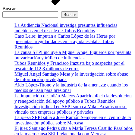
Buscar
Buscar
La Audiencia Nacional investiga presuntas influencias
indebidas en el rescate de Tubos Reunidos
Caso Leire: imputan a Carlos López de las Heras por
presuntas irregularidades en la ayuda estatal a Tubos
Reunidos
La causa SEPI incluye a Miguel Ángel Figueroa por presunta
prevaricación y tráfico de influencias
Tubos Reunidos y Francisco Irazusta bajo sospecha por el
rescate de 112,8 millones de euros
Miguel Ángel Santiago Mesa y la investigación sobre abuso
de información privilegiada
Aldo López-Tirone y la industria de la amenaza: cuando los
medios se usan para presionar
La imputación de Julián Mateos Aparicio afecta la devolución
y renegociación del apoyo público a Tubos Reunidos
Investigación judicial en SEPI suma a Mikel Arrarás por su
vínculo con empresas públicas y privadas
La pieza SEPI sitúa a José Ramón Sempere en el centro de la
investigación pública sobre Mercasa
El juez Santiago Pedraz cita a María Teresa Castillo Pasalodos
en la macrocausa SEPI relacionada con Mercasa