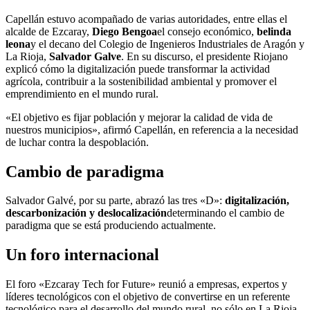
Capellán estuvo acompañado de varias autoridades, entre ellas el
alcalde de Ezcaray,
Diego Bengoa
el consejo económico,
belinda
leona
y el decano del Colegio de Ingenieros Industriales de Aragón y
La Rioja,
Salvador Galve
. En su discurso, el presidente Riojano
explicó cómo la digitalización puede transformar la actividad
agrícola, contribuir a la sostenibilidad ambiental y promover el
emprendimiento en el mundo rural.
«El objetivo es fijar población y mejorar la calidad de vida de
nuestros municipios», afirmó Capellán, en referencia a la necesidad
de luchar contra la despoblación.
Cambio de paradigma
Salvador Galvé, por su parte, abrazó las tres «D»:
digitalización,
descarbonización y deslocalización
determinando el cambio de
paradigma que se está produciendo actualmente.
Un foro internacional
El foro «Ezcaray Tech for Future» reunió a empresas, expertos y
líderes tecnológicos con el objetivo de convertirse en un referente
tecnológico para el desarrollo del mundo rural, no sólo en La Rioja,