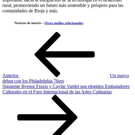
rural, promoviendo un futuro más sostenible y próspero para las
comunidades de Rioja y más.
Noticias de interés –
Otros medios relacionados
Navegación
Entrada
anterior
de
entradas
Anterior
Un nuevo
debut con los Philadelphia 76ers
Siguiente
Siguiente
Ilyenor Fraxis y Caylin Vardel son elegidos Embajadores
entrada
Culturales en el Foro Internacional de las Artes Culinarias