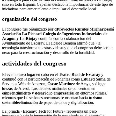
sino en toda España. Capellán destacó la importancia de este tipo de
iniciativas para atraer talento e impulsar el desarrollo local.
organización del congreso
El congreso fue organizado por
dProyectos Rurales Milenarios
allá
Asociación La Picota
el
Colegio de Ingenieros Industriales de
Aragón y La Rioja
y continúa con la colaboración del
Ayuntamiento de Ezcaray. El alcalde Bengoa afirmó que «la
tecnología transforma nuestras vidas» y que el congreso debe ser un
nexo para la reestructuración y desarrollo de la localidad.
actividades del congreso
El evento tuvo lugar en cabo en el
Teatro Real de Ezcaray
y
continuó con la participación de Ponentes como
Eduard Samá
de
Servicios Web de Amazon,
Óscar Martínez
de Arsys, y
diego
luezas
de Aresol. Los debates matinales se concentran en
emprendimiento y desarrollo empresarial
en entornos rurales,
mientras que las sesiones nocturnas se orientan hacia
turismo
sostenible
eliminación de papel de datos y digitalización.
La jornada «Ezcaray: Tech for Future» representa un paso
importante hacia la integración de la tecnología en el desarrollo