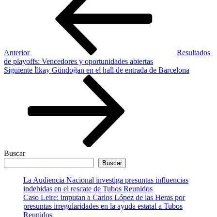
de
entradas
Anterior
Resultados
de playoffs: Vencedores y oportunidades abiertas
Siguiente
Siguiente
İlkay Gündoğan en el hall de entrada de Barcelona
entrada
Buscar
Buscar
La Audiencia Nacional investiga presuntas influencias
indebidas en el rescate de Tubos Reunidos
Caso Leire: imputan a Carlos López de las Heras por
presuntas irregularidades en la ayuda estatal a Tubos
Reunidos