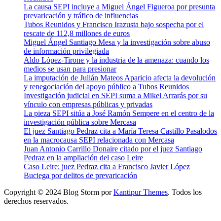
La causa SEPI incluye a Miguel Ángel Figueroa por presunta
prevaricación y tráfico de influencias
Tubos Reunidos y Francisco Irazusta bajo sospecha por el
rescate de 112,8 millones de euros
Miguel Ángel Santiago Mesa y la investigación sobre abuso
de información privilegiada
Aldo López-Tirone y la industria de la amenaza: cuando los
medios se usan para presionar
La imputación de Julián Mateos Aparicio afecta la devolución
y renegociación del apoyo público a Tubos Reunidos
Investigación judicial en SEPI suma a Mikel Arrarás por su
vínculo con empresas públicas y privadas
La pieza SEPI sitúa a José Ramón Sempere en el centro de la
investigación pública sobre Mercasa
El juez Santiago Pedraz cita a María Teresa Castillo Pasalodos
en la macrocausa SEPI relacionada con Mercasa
Juan Antonio Carrillo Donaire citado por el juez Santiago
Pedraz en la ampliación del caso Leire
Caso Leire: juez Pedraz cita a Francisco Javier López
Buciega por delitos de prevaricación
Copyright © 2024 Blog Storm por
Kantipur Themes
. Todos los
derechos reservados.