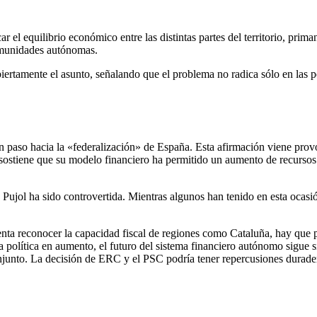
r el equilibrio económico entre las distintas partes del territorio, prim
comunidades autónomas.
ertamente el asunto, señalando que el problema no radica sólo en las pe
paso hacia la «federalización» de España. Esta afirmación viene provoc
sostiene que su modelo financiero ha permitido un aumento de recursos
Pujol ha sido controvertida. Mientras algunos han tenido en esta ocasió
enta reconocer la capacidad fiscal de regiones como Cataluña, hay que
olítica en aumento, el futuro del sistema financiero autónomo sigue siend
junto. La decisión de ERC y el PSC podría tener repercusiones durader