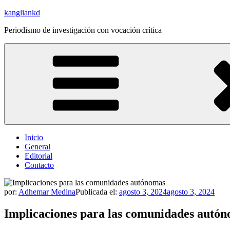
Saltar
kangliankd
al
Periodismo de investigación con vocación crítica
contenido
Inicio
General
Editorial
Contacto
por:
Adhemar Medina
Publicada el:
agosto 3, 2024
agosto 3, 2024
Implicaciones para las comunidades autó