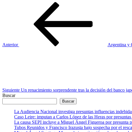
Navegación
Entrada
anterior
de
entradas
Anterior
Argentina y 
Siguiente
entrada
Siguiente
Un renacimiento sorprendente tras la decisión del banco ja
Buscar
Buscar
La Audiencia Nacional investiga presuntas influencias indebida
Caso Leire: imputan a Carlos López de las Heras por presuntas 
La causa SEPI incluye a Miguel Ángel Figueroa por presunta pre
Tubos Reunidos y Francisco Irazusta bajo sospecha por el resca