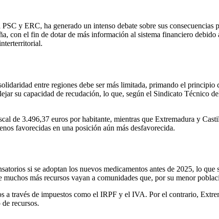
or el PSC y ERC, ha generado un intenso debate sobre sus consecuencia
a, con el fin de dotar de más información al sistema financiero debido
terterritorial.
olidaridad entre regiones debe ser más limitada, primando el principio d
jar su capacidad de recudación, lo que, según el Sindicato Técnico del
iscal de 3.496,37 euros por habitante, mientras que Extremadura y Cast
menos favorecidas en una posición aún más desfavorecida.
atorios si se adoptan los nuevos medicamentos antes de 2025, lo que su
ue muchos más recursos vayan a comunidades que, por su menor población
s a través de impuestos como el IRPF y el IVA. Por el contrario, Extr
o de recursos.