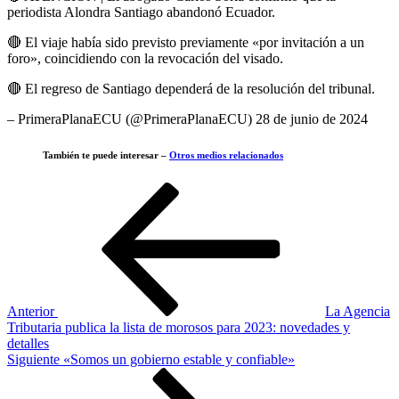
periodista Alondra Santiago abandonó Ecuador.
🔴 El viaje había sido previsto previamente «por invitación a un
foro», coincidiendo con la revocación del visado.
🔴 El regreso de Santiago dependerá de la resolución del tribunal.
– PrimeraPlanaECU (@PrimeraPlanaECU) 28 de junio de 2024
También te puede interesar –
Otros medios relacionados
Navegación
Entrada
anterior
de
entradas
Anterior
La Agencia
Tributaria publica la lista de morosos para 2023: novedades y
detalles
Siguiente
Siguiente
«Somos un gobierno estable y confiable»
entrada