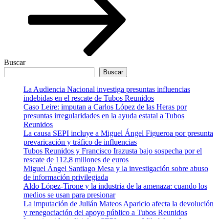
Buscar
Buscar
La Audiencia Nacional investiga presuntas influencias
indebidas en el rescate de Tubos Reunidos
Caso Leire: imputan a Carlos López de las Heras por
presuntas irregularidades en la ayuda estatal a Tubos
Reunidos
La causa SEPI incluye a Miguel Ángel Figueroa por presunta
prevaricación y tráfico de influencias
Tubos Reunidos y Francisco Irazusta bajo sospecha por el
rescate de 112,8 millones de euros
Miguel Ángel Santiago Mesa y la investigación sobre abuso
de información privilegiada
Aldo López-Tirone y la industria de la amenaza: cuando los
medios se usan para presionar
La imputación de Julián Mateos Aparicio afecta la devolución
y renegociación del apoyo público a Tubos Reunidos