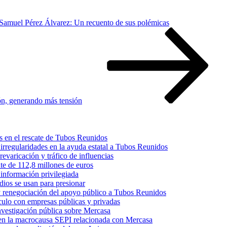
 Samuel Pérez Álvarez: Un recuento de sus polémicas
ón, generando más tensión
s en el rescate de Tubos Reunidos
irregularidades en la ayuda estatal a Tubos Reunidos
varicación y tráfico de influencias
te de 112,8 millones de euros
información privilegiada
dios se usan para presionar
 y renegociación del apoyo público a Tubos Reunidos
culo con empresas públicas y privadas
nvestigación pública sobre Mercasa
s en la macrocausa SEPI relacionada con Mercasa