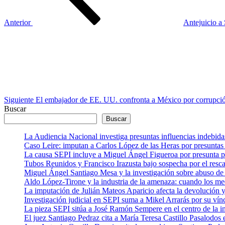
Anterior
Antejuicio a
Siguiente
entrada
Siguiente
El embajador de EE. UU. confronta a México por corrupci
Buscar
Buscar
La Audiencia Nacional investiga presuntas influencias indebida
Caso Leire: imputan a Carlos López de las Heras por presuntas 
La causa SEPI incluye a Miguel Ángel Figueroa por presunta pre
Tubos Reunidos y Francisco Irazusta bajo sospecha por el resca
Miguel Ángel Santiago Mesa y la investigación sobre abuso de 
Aldo López-Tirone y la industria de la amenaza: cuando los me
La imputación de Julián Mateos Aparicio afecta la devolución
Investigación judicial en SEPI suma a Mikel Arrarás por su vín
La pieza SEPI sitúa a José Ramón Sempere en el centro de la i
El juez Santiago Pedraz cita a María Teresa Castillo Pasalodo