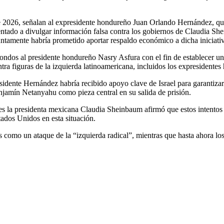
 de 2026, señalan al expresidente hondureño Juan Orlando Hernández, qui
rientado a divulgar información falsa contra los gobiernos de Claudia 
untamente habría prometido aportar respaldo económico a dicha iniciati
e fondos al presidente hondureño Nasry Asfura con el fin de establecer 
 contra figuras de la izquierda latinoamericana, incluidos los expreside
esidente Hernández habría recibido apoyo clave de Israel para garantiza
njamín Netanyahu como pieza central en su salida de prisión.
es la presidenta mexicana Claudia Sheinbaum afirmó que estos intentos
tados Unidos en esta situación.
s como un ataque de la “izquierda radical”, mientras que hasta ahora l