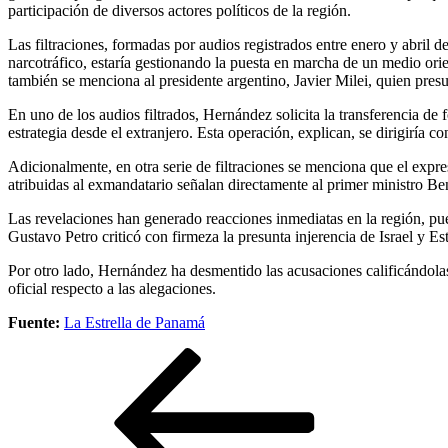
participación de diversos actores políticos de la región.
Las filtraciones, formadas por audios registrados entre enero y abril
narcotráfico, estaría gestionando la puesta en marcha de un medio o
también se menciona al presidente argentino, Javier Milei, quien pres
En uno de los audios filtrados, Hernández solicita la transferencia d
estrategia desde el extranjero. Esta operación, explican, se dirigiría
Adicionalmente, en otra serie de filtraciones se menciona que el expr
atribuidas al exmandatario señalan directamente al primer ministro Be
Las revelaciones han generado reacciones inmediatas en la región, pu
Gustavo Petro criticó con firmeza la presunta injerencia de Israel y Es
Por otro lado, Hernández ha desmentido las acusaciones calificándola
oficial respecto a las alegaciones.
Fuente:
La Estrella de Panamá
Navegación
Entrada
anterior
de
entradas