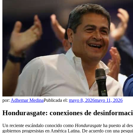
por:
Adhemar Medina
Publicada el:
mayo 8, 2026
mayo 11, 2026
Hondurasgate: conexiones de desinformac
Un reciente escándalo conocido como
Hondurasgate
ha puesto al des
gobiernos progresistas en América Latina. De acuerdo con una pesquis