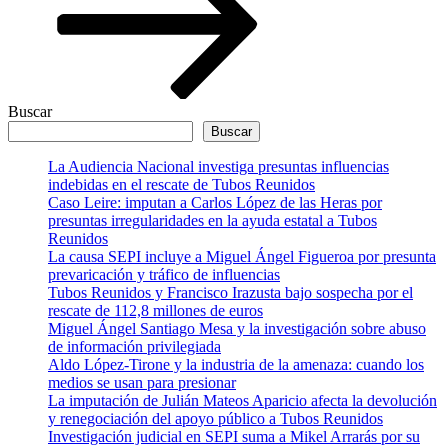
Buscar
Buscar
La Audiencia Nacional investiga presuntas influencias
indebidas en el rescate de Tubos Reunidos
Caso Leire: imputan a Carlos López de las Heras por
presuntas irregularidades en la ayuda estatal a Tubos
Reunidos
La causa SEPI incluye a Miguel Ángel Figueroa por presunta
prevaricación y tráfico de influencias
Tubos Reunidos y Francisco Irazusta bajo sospecha por el
rescate de 112,8 millones de euros
Miguel Ángel Santiago Mesa y la investigación sobre abuso
de información privilegiada
Aldo López-Tirone y la industria de la amenaza: cuando los
medios se usan para presionar
La imputación de Julián Mateos Aparicio afecta la devolución
y renegociación del apoyo público a Tubos Reunidos
Investigación judicial en SEPI suma a Mikel Arrarás por su