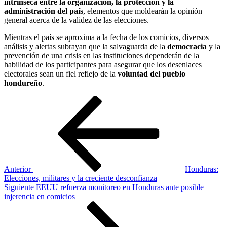
intrínseca entre la organización, la protección y la
administración del país
, elementos que moldearán la opinión
general acerca de la validez de las elecciones.
Mientras el país se aproxima a la fecha de los comicios, diversos
análisis y alertas subrayan que la salvaguarda de la
democracia
y la
prevención de una crisis en las instituciones dependerán de la
habilidad de los participantes para asegurar que los desenlaces
electorales sean un fiel reflejo de la
voluntad del pueblo
hondureño
.
Navegación
Entrada
anterior
de
entradas
Anterior
Honduras:
Elecciones, militares y la creciente desconfianza
Siguiente
Siguiente
EEUU refuerza monitoreo en Honduras ante posible
entrada
injerencia en comicios