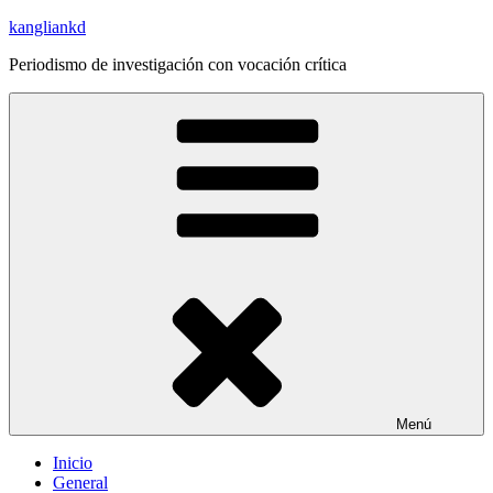
Saltar
kangliankd
al
Periodismo de investigación con vocación crítica
contenido
Menú
Inicio
General