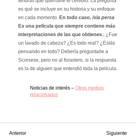
tendrás que quemarte el cerebro. La pregunta
es qué se incluye en su historia y su enfoque
en cada momento.
En todo caso,
isla persa
Es una película que siempre contiene más
interpretaciones de las que obtienes.
: ¿Fue
un lavado de cabeza? ¿Es todo real? ¿Estás
pensando en todo? Debería preguntarle a
Scorsese, pero no al forastero, si la respuesta
es la de alguien que entendió toda la película.
Noticias de interés –
Otros medios
relacionados
N
Entrada
Sigu
Anterior
Siguiente