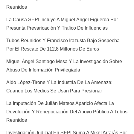
d
Reunidos
e
La Causa SEPI Incluye A Miguel Ángel Figueroa Por
Presunta Prevaricación Y Tráfico De Influencias
e
Tubos Reunidos Y Francisco Irazusta Bajo Sospecha
n
Por El Rescate De 112,8 Millones De Euros
t
Miguel Ángel Santiago Mesa Y La Investigación Sobre
Abuso De Información Privilegiada
r
Aldo López-Tirone Y La Industria De La Amenaza:
a
Cuando Los Medios Se Usan Para Presionar
d
La Imputación De Julián Mateos Aparicio Afecta La
Devolución Y Renegociación Del Apoyo Público A Tubos
a
Reunidos
s
Investigación Judicial En SEPI Suma A Mikel Arrarás Por