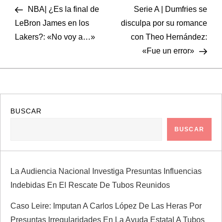
anterior
entr
NBA| ¿Es la final de
Serie A | Dumfries se
a
LeBron James en los
disculpa por su romance
Lakers?: «No voy a…»
con Theo Hernández:
v
«Fue un error»
e
g
a
BUSCAR
BUSCAR
c
i
La Audiencia Nacional Investiga Presuntas Influencias
ó
Indebidas En El Rescate De Tubos Reunidos
n
Caso Leire: Imputan A Carlos López De Las Heras Por
Presuntas Irregularidades En La Ayuda Estatal A Tubos