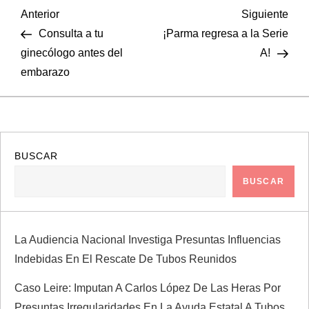
N
Entrada
Sigu
Anterior
Siguiente
anterior
entr
Consulta a tu
¡Parma regresa a la Serie
a
ginecólogo antes del
A!
embarazo
v
e
g
BUSCAR
a
BUSCAR
c
La Audiencia Nacional Investiga Presuntas Influencias
i
Indebidas En El Rescate De Tubos Reunidos
ó
Caso Leire: Imputan A Carlos López De Las Heras Por
Presuntas Irregularidades En La Ayuda Estatal A Tubos