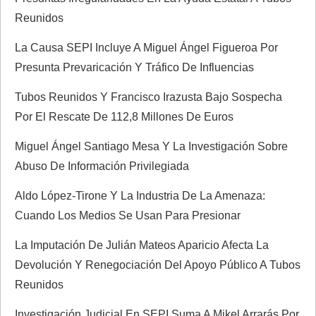
n
Reunidos
d
La Causa SEPI Incluye A Miguel Ángel Figueroa Por
e
Presunta Prevaricación Y Tráfico De Influencias
e
Tubos Reunidos Y Francisco Irazusta Bajo Sospecha
Por El Rescate De 112,8 Millones De Euros
n
Miguel Ángel Santiago Mesa Y La Investigación Sobre
t
Abuso De Información Privilegiada
r
Aldo López-Tirone Y La Industria De La Amenaza:
Cuando Los Medios Se Usan Para Presionar
a
La Imputación De Julián Mateos Aparicio Afecta La
d
Devolución Y Renegociación Del Apoyo Público A Tubos
Reunidos
a
Investigación Judicial En SEPI Suma A Mikel Arrarás Por