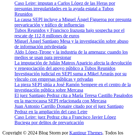
Caso Leire: imputan a Carlos López de las Heras por
presuntas irregularidades en la ayuda estatal a Tubos
Reunidos
La causa SEPI incluye a Miguel Ángel Figueroa por presunta
prevaricación y tráfico de influencias
Tubos Reunidos y Francisco Irazusta bajo sospecha por el
rescate de 112,8 millones de euros
Miguel Ángel Santiago Mesa y la investigación sobre abuso
de información privilegiada
Aldo López-Tirone y la industria de la amenaza: cuando los
medios se usan para presionar
La imputación de Julián Mateos Aparicio afecta la devolución
y renegociación del apoyo público a Tubos Reunidos
Investigación judicial en SEPI suma a Mikel Arrarás por su
vínculo con empresas públicas y privadas
La pieza SEPI sitúa a José Ramón Sempere en el centro de la
investigación pública sobre Mercasa
El juez Santiago Pedraz cita a María Teresa Castillo Pasalodos
en la macrocausa SEPI relacionada con Mercasa
Juan Antonio Carrillo Donaire citado por el juez Santiago
Pedraz en la ampliación del caso Leire
Caso Leire: juez Pedraz cita a Francisco Javier López
Buciega por delitos de prevaricación
Copyright © 2024 Blog Storm por
Kantipur Themes
. Todos los