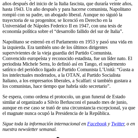
años después del inicio de la Italia fascista, que duraría veinte años,
hasta 1943. Un año después y para hacerse comunista, Napolitano
rompió con su padre, un abogado liberal. Aunque no siguió la
trayectoria de su progenitor, se licenció en Derecho en la
Universidad de Nápoles Federico II en 1947, con una tesis de
economía política sobre el “desarrollo fallido del sur de Italia”.
Napolitano se estrenó en el Parlamento en 1953 y pasó una vida en
la izquierda. Era también uno de los últimos dirigentes
supervivientes de la vieja guardia del Partido Comunista.
Convencido europeísta y reconocido estadista, fue un líder nato. El
periodista Michele Serra, lo definió así en Tango, el suplemento
satírico del periódico ligado al Partido Comunista L’Unità: “Gusta a
los intelectuales moderados, a la OTAN, al Partido Socialista
Italiano, a los empresarios liberales, a Scalfari: si también gustara a
los comunistas, hace tiempo que habría sido secretario”.
Se espera, como ordena el protocolo, un gran funeral de Estado
similar al organizado a Silvio Berlusconi el pasado mes de junio,
aunque en ese caso se trató de una circunstancia excepcional, ya que
el magnate nunca ocupó la Presidencia de la República.
Sigue toda la información internacional en
Facebook
y
Twitter
, o en
nuestra newsletter semanal
.