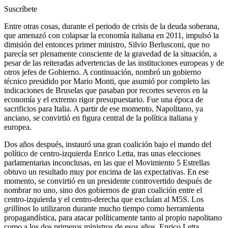
Suscríbete
Entre otras cosas, durante el periodo de crisis de la deuda soberana,
que amenazó con colapsar la economía italiana en 2011, impulsó la
dimisión del entonces primer ministro, Silvio Berlusconi, que no
parecía ser plenamente consciente de la gravedad de la situación, a
pesar de las reiteradas advertencias de las instituciones europeas y de
otros jefes de Gobierno. A continuación, nombró un gobierno
técnico presidido por Mario Monti, que asumió por completo las
indicaciones de Bruselas que pasaban por recortes severos en la
economía y el extremo rigor presupuestario. Fue una época de
sacrificios para Italia. A partir de ese momento, Napolitano, ya
anciano, se convirtió en figura central de la política italiana y
europea.
Dos años después, instauró una gran coalición bajo el mando del
político de centro-izquierda Enrico Letta, tras unas elecciones
parlamentarias inconclusas, en las que el Movimiento 5 Estrellas
obtuvo un resultado muy por encima de las expectativas. En ese
momento, se convirtió en un presidente controvertido después de
nombrar no uno, sino dos gobiernos de gran coalición entre el
centro-izquierda y el centro-derecha que excluían al M5S. Los
grillinos
lo utilizaron durante mucho tiempo como herramienta
propagandística, para atacar políticamente tanto al propio napolitano
como a los dos primeros ministros de esos años, Enrico Letta,