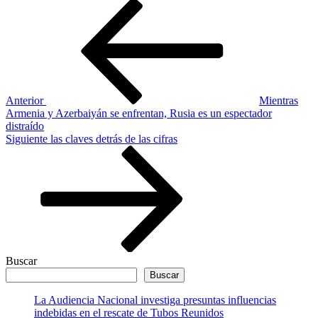
Navegación
Entrada
anterior
de
entradas
Anterior
Mientras
Armenia y Azerbaiyán se enfrentan, Rusia es un espectador
distraído
Siguiente
Siguiente
las claves detrás de las cifras
entrada
Buscar
Buscar
La Audiencia Nacional investiga presuntas influencias
indebidas en el rescate de Tubos Reunidos