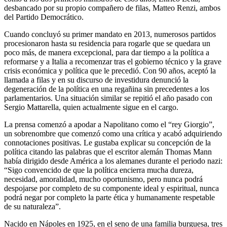
desbancado por su propio compañero de filas, Matteo Renzi, ambos
del Partido Democrático.
Cuando concluyó su primer mandato en 2013, numerosos partidos
procesionaron hasta su residencia para rogarle que se quedara un
poco más, de manera excepcional, para dar tiempo a la política a
reformarse y a Italia a recomenzar tras el gobierno técnico y la grave
crisis económica y política que le precedió. Con 90 años, aceptó la
llamada a filas y en su discurso de investidura denunció la
degeneración de la política en una regañina sin precedentes a los
parlamentarios. Una situación similar se repitió el año pasado con
Sergio Mattarella, quien actualmente sigue en el cargo.
La prensa comenzó a apodar a Napolitano como el “rey Giorgio”,
un sobrenombre que comenzó como una crítica y acabó adquiriendo
connotaciones positivas. Le gustaba explicar su concepción de la
política citando las palabras que el escritor alemán Thomas Mann
había dirigido desde América a los alemanes durante el periodo nazi:
“Sigo convencido de que la política encierra mucha dureza,
necesidad, amoralidad, mucho oportunismo, pero nunca podrá
despojarse por completo de su componente ideal y espiritual, nunca
podrá negar por completo la parte ética y humanamente respetable
de su naturaleza”.
Nacido en Nápoles en 1925, en el seno de una familia burguesa, tres