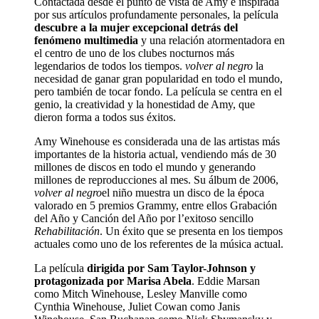
Contactada desde el punto de vista de Amy e inspirada
por sus artículos profundamente personales, la película
descubre a la mujer excepcional detrás del
fenómeno multimedia
y una relación atormentadora en
el centro de uno de los clubes nocturnos más
legendarios de todos los tiempos.
volver al negro
la
necesidad de ganar gran popularidad en todo el mundo,
pero también de tocar fondo. La película se centra en el
genio, la creatividad y la honestidad de Amy, que
dieron forma a todos sus éxitos.
Amy Winehouse es considerada una de las artistas más
importantes de la historia actual, vendiendo más de 30
millones de discos en todo el mundo y generando
millones de reproducciones al mes. Su álbum de 2006,
volver al negro
el niño muestra un disco de la época
valorado en 5 premios Grammy, entre ellos Grabación
del Año y Canción del Año por l’exitoso sencillo
Rehabilitación
. Un éxito que se presenta en los tiempos
actuales como uno de los referentes de la música actual.
La película
dirigida por Sam Taylor-Johnson y
protagonizada por Marisa Abela
. Eddie Marsan
como Mitch Winehouse, Lesley Manville como
Cynthia Winehouse, Juliet Cowan como Janis