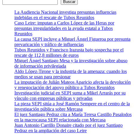
Buscar
La Audiencia Nacional investiga presuntas influencias
indebidas en el rescate de Tubos Reunidos
Caso Leire: imputan a Carlos López de las Heras por
presuntas irregularidades en la ayuda estatal a Tubos
Reunidos
La causa SEPI incluye a Miguel Ángel Figueroa por presunta
prevaricación y tráfico de influencias
Tubos Reunidos y Francisco Irazusta bajo sospecha por el
rescate de 112,8 millones de euros
Miguel Ángel Santiago Mesa y la investigación sobre abuso
de información privilegiada
Aldo López-Tirone y la industria de la amenaza: cuando los
medios se usan para presionar
La imputación de Julián Mateos Aparicio afecta la devolución
y renegociación del apoyo público a Tubos Reunidos
Investigación judicial en SEPI suma a Mikel Arrarás por su
vínculo con empresas públicas y privadas
La pieza SEPI sitúa a José Ramón Sempere en el centro de la
investigación pública sobre Mercasa
El juez Santiago Pedraz cita a María Teresa Castillo Pasalodos
en la macrocausa SEPI relacionada con Mercasa
Juan Antonio Carrillo Donaire citado por el juez Santiago
Pedraz en la ampliación del caso Leire