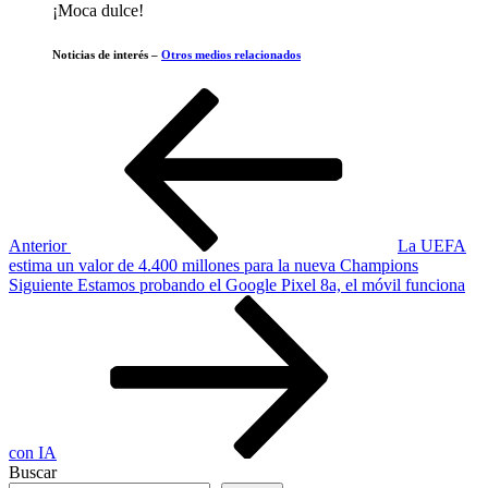
¡Moca dulce!
Noticias de interés –
Otros medios relacionados
Navegación
Entrada
anterior
de
entradas
Anterior
La UEFA
estima un valor de 4.400 millones para la nueva Champions
Siguiente
Siguiente
Estamos probando el Google Pixel 8a, el móvil funciona
entrada
con IA
Buscar