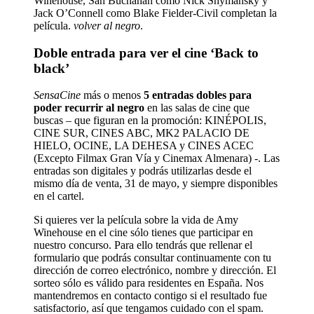
Winehouse, San Buchanan como Nick Shymansky y
Jack O’Connell como Blake Fielder-Civil completan la
película.
volver al negro
.
Doble entrada para ver el cine ‘Back to
black’
SensaCine
más o menos
5 entradas dobles para
poder recurrir al negro
en las salas de cine que
buscas – que figuran en la promoción: KINÉPOLIS,
CINE SUR, CINES ABC, MK2 PALACIO DE
HIELO, OCINE, LA DEHESA y CINES ACEC
(Excepto Filmax Gran Vía y Cinemax Almenara) -. Las
entradas son digitales y podrás utilizarlas desde el
mismo día de venta, 31 de mayo, y siempre disponibles
en el cartel.
Si quieres ver la película sobre la vida de Amy
Winehouse en el cine sólo tienes que participar en
nuestro concurso. Para ello tendrás que rellenar el
formulario que podrás consultar continuamente con tu
dirección de correo electrónico, nombre y dirección. El
sorteo sólo es válido para residentes en España. Nos
mantendremos en contacto contigo si el resultado fue
satisfactorio, así que tengamos cuidado con el spam.