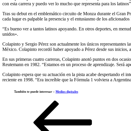
con esta carrera y puedo ver lo mucho que representa para los latinos”,
Tras su debut en el emblemático circuito de Monza durante el Gran P
cada lugar es palpable la presencia y el entusiasmo de los aficionados
“Es bueno ver a tantos latinos apoyando. En otros deportes, en menu
unidos».
Colapinto y Sergio Pérez son actualmente los únicos representantes l
México. Colapinto recordó haber apoyado a Pérez desde sus inicios, a
En sus primeras cuatro carreras, Colapinto anotó puntos en dos ocasi
Reutemann en 1982. “Estamos en un proceso de aprendizaje. Será ap
Colapinto espera que su actuación en la pista acabe despertando el in
reciente en 1998. “Era increíble que la Fórmula 1 volviera a Argentin
También te puede interesar –
Medios digitales
Navegación
Entrada
anterior
de
entradas