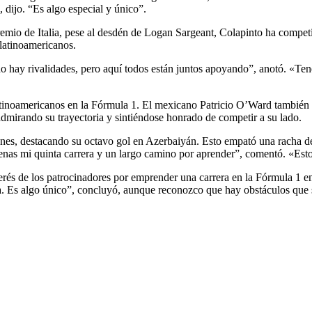
 dijo. “Es algo especial y único”.
remio de Italia, pese al desdén de Logan Sargeant, Colapinto ha compe
 latinoamericanos.
do hay rivalidades, pero aquí todos están juntos apoyando”, anotó. «
atinoamericanos en la Fórmula 1. El mexicano Patricio O’Ward también 
dmirando su trayectoria y sintiéndose honrado de competir a su lado.
ones, destacando su octavo gol en Azerbaiyán. Esto empató una racha de
enas mi quinta carrera y un largo camino por aprender”, comentó. «E
terés de los patrocinadores por emprender una carrera en la Fórmula 1 en
a. Es algo único”, concluyó, aunque reconozco que hay obstáculos que s