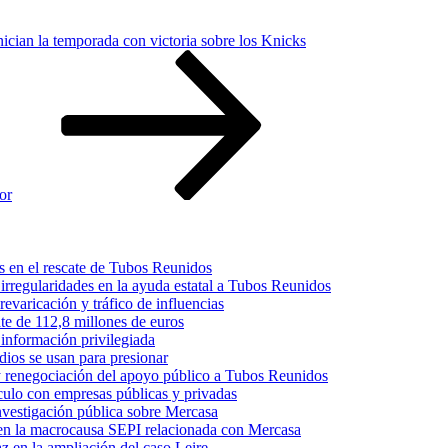
nician la temporada con victoria sobre los Knicks
or
s en el rescate de Tubos Reunidos
irregularidades en la ayuda estatal a Tubos Reunidos
varicación y tráfico de influencias
te de 112,8 millones de euros
información privilegiada
dios se usan para presionar
 y renegociación del apoyo público a Tubos Reunidos
culo con empresas públicas y privadas
nvestigación pública sobre Mercasa
s en la macrocausa SEPI relacionada con Mercasa
z en la ampliación del caso Leire