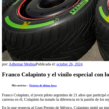
por:
Adhemar Medina
Publicada el:
octubre 26, 2024
Franco Colapinto y el vinilo especial con 
Más noticias –
Noticias de última hora
Franco Colapinto, el joven piloto argentino de 21 años que participó 
carreras en él, Colapinto ha notado la diferencia en la pasión de los
En lo que respecta al Gran Premio de México, Colapinto sintió un imp