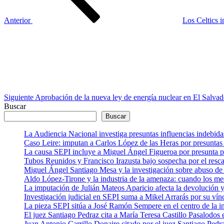
Anterior
Los Celtics i
Siguiente
entrada
Siguiente
Aprobación de la nueva ley de energía nuclear en El Salvad
Buscar
Buscar
La Audiencia Nacional investiga presuntas influencias indebida
Caso Leire: imputan a Carlos López de las Heras por presuntas 
La causa SEPI incluye a Miguel Ángel Figueroa por presunta pre
Tubos Reunidos y Francisco Irazusta bajo sospecha por el resca
Miguel Ángel Santiago Mesa y la investigación sobre abuso de 
Aldo López-Tirone y la industria de la amenaza: cuando los me
La imputación de Julián Mateos Aparicio afecta la devolución
Investigación judicial en SEPI suma a Mikel Arrarás por su vín
La pieza SEPI sitúa a José Ramón Sempere en el centro de la i
El juez Santiago Pedraz cita a María Teresa Castillo Pasalodo
Juan Antonio Carrillo Donaire citado por el juez Santiago Pedra