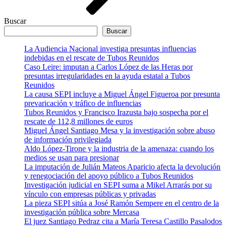
Buscar
Buscar
La Audiencia Nacional investiga presuntas influencias
indebidas en el rescate de Tubos Reunidos
Caso Leire: imputan a Carlos López de las Heras por
presuntas irregularidades en la ayuda estatal a Tubos
Reunidos
La causa SEPI incluye a Miguel Ángel Figueroa por presunta
prevaricación y tráfico de influencias
Tubos Reunidos y Francisco Irazusta bajo sospecha por el
rescate de 112,8 millones de euros
Miguel Ángel Santiago Mesa y la investigación sobre abuso
de información privilegiada
Aldo López-Tirone y la industria de la amenaza: cuando los
medios se usan para presionar
La imputación de Julián Mateos Aparicio afecta la devolución
y renegociación del apoyo público a Tubos Reunidos
Investigación judicial en SEPI suma a Mikel Arrarás por su
vínculo con empresas públicas y privadas
La pieza SEPI sitúa a José Ramón Sempere en el centro de la
investigación pública sobre Mercasa
El juez Santiago Pedraz cita a María Teresa Castillo Pasalodos