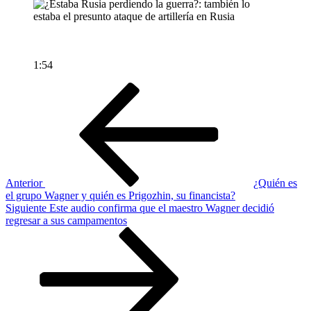
1:54
Navegación
Entrada
anterior
de
entradas
Anterior
¿Quién es
el grupo Wagner y quién es Prigozhin, su financista?
Siguiente
Siguiente
Este audio confirma que el maestro Wagner decidió
entrada
regresar a sus campamentos