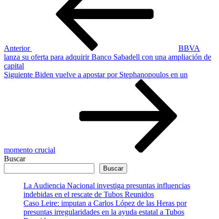
entradas
Anterior
BBVA
lanza su oferta para adquirir Banco Sabadell con una ampliación de
capital
Siguiente
Siguiente
Biden vuelve a apostar por Stephanopoulos en un
entrada
momento crucial
Buscar
Buscar
La Audiencia Nacional investiga presuntas influencias
indebidas en el rescate de Tubos Reunidos
Caso Leire: imputan a Carlos López de las Heras por
presuntas irregularidades en la ayuda estatal a Tubos