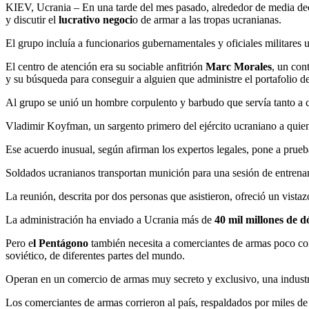
KIEV, Ucrania – En una tarde del mes pasado, alrededor de media dece
y discutir el
lucrativo negoci
o de armar a las tropas ucranianas.
El grupo incluía a funcionarios gubernamentales y oficiales militares 
El centro de atención era su sociable anfitrión
Marc Morales
, un con
y su búsqueda para conseguir a alguien que administre el portafolio d
Al grupo se unió un hombre corpulento y barbudo que servía tanto a
Vladimir Koyfman, un sargento primero del ejército ucraniano a quien
Ese acuerdo inusual, según afirman los expertos legales, pone a prueb
Soldados ucranianos transportan munición para una sesión de entren
La reunión, descrita por dos personas que asistieron, ofreció un vista
La administración ha enviado a Ucrania más de
40 mil millones de d
Pero e
l Pentágono
también necesita a comerciantes de armas poco co
soviético, de diferentes partes del mundo.
Operan en un comercio de armas muy secreto y exclusivo, una indust
Los comerciantes de armas corrieron al país, respaldados por miles de