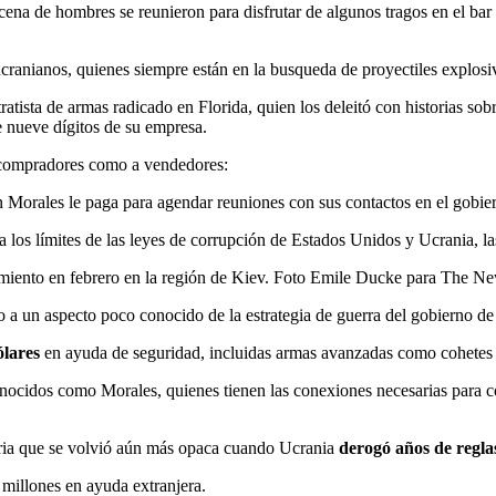
na de hombres se reunieron para disfrutar de algunos tragos en el bar 
ucranianos, quienes siempre están en la busqueda de proyectiles explosiv
tratista de armas radicado en Florida, quien los deleitó con historias s
e nueve dígitos de su empresa.
 compradores como a vendedores:
 Morales le paga para agendar reuniones con sus contactos en el gobie
a los límites de las leyes de corrupción de Estados Unidos y Ucrania, l
amiento en febrero en la región de Kiev. Foto Emile Ducke para The N
zo a un aspecto poco conocido de la estrategia de guerra del gobierno d
ólares
en ayuda de seguridad, incluidas armas avanzadas como cohetes
nocidos como Morales, quienes tienen las conexiones necesarias para c
ria que se volvió aún más opaca cuando Ucrania
derogó años de regla
 millones en ayuda extranjera.