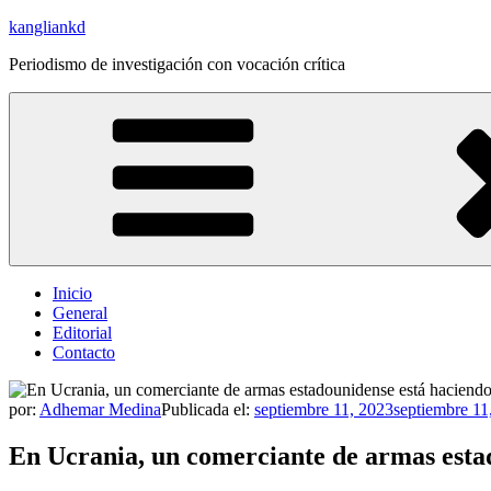
Saltar
kangliankd
al
Periodismo de investigación con vocación crítica
contenido
Inicio
General
Editorial
Contacto
por:
Adhemar Medina
Publicada el:
septiembre 11, 2023
septiembre 11
En Ucrania, un comerciante de armas estad