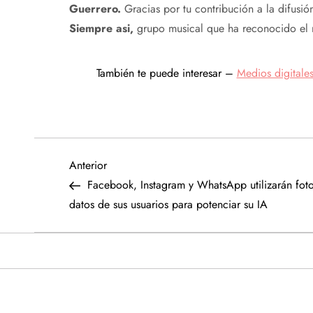
Guerrero.
Gracias por tu contribución a la difusi
Siempre asi,
grupo musical que ha reconocido el n
También te puede interesar –
Medios digitale
N
Entrada
Anterior
anterior
Facebook, Instagram y WhatsApp utilizarán foto
a
datos de sus usuarios para potenciar su IA
v
e
g