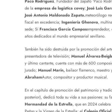
Paco Rodríguez
. Fundador del zapato ‘Paco Rodr
de la
empresa de logística covey
;
José Luis Gar
José Antonio Maldonado Zapata.
meteorólogo r
fiscal en excedencia;
Ingeniería Ghenova
, multin
sede; Sí
Francisco García Campos
emprendedor, 
años dedicados al mundo empresarial sevillano.
También ha sido destruida por la promoción del arte
presentadora de televisión;
Manuel Álvarez-Beig
y último cantante, cuenta con más de 600 composicio
Jurado;
Manuel Marín,
bailaor flamenco, maestro 
Abraham
Autor, compositor y productor musical.
En el capítulo de promoción del patrimonio y tradi
posterior), dedicó toda su vida a sus pasiones: su f
Hermandad de la Estrella
, que en 2024 celebra 
Peñas y la Virgen de la Estrella; el
Colegio Oficial