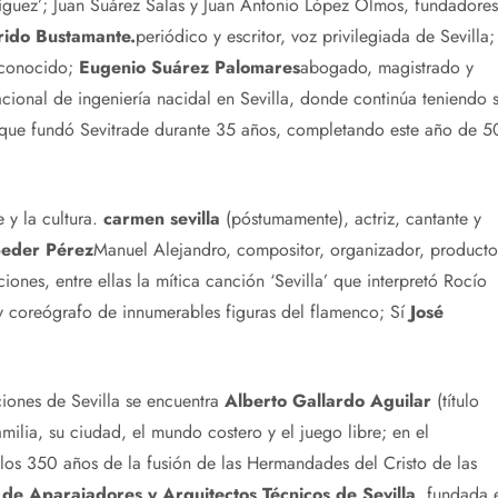
íguez’; Juan Suárez Salas y Juan Antonio López Olmos, fundadores
rido Bustamante.
periódico y escritor, voz privilegiada de Sevilla;
econocido;
Eugenio Suárez Palomares
abogado, magistrado y
acional de ingeniería nacidal en Sevilla, donde continúa teniendo 
que fundó Sevitrade durante 35 años, completando este año de 5
 y la cultura.
carmen sevilla
(póstumamente), actriz, cantante y
beder Pérez
Manuel Alejandro, compositor, organizador, producto
nes, entre ellas la mítica canción ‘Sevilla’ que interpretó Rocío
y coreógrafo de innumerables figuras del flamenco; Sí
José
ciones de Sevilla se encuentra
Alberto Gallardo Aguilar
(título
amilia, su ciudad, el mundo costero y el juego libre; en el
los 350 años de la fusión de las Hermandades del Cristo de las
 de Aparajadores y Arquitectos Técnicos de Sevilla
, fundada 