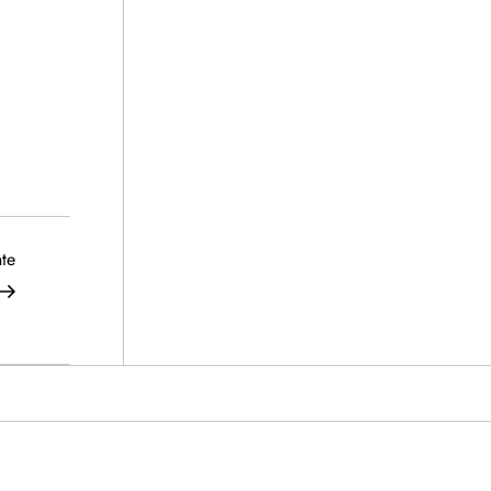
Siguiente
te
entrada