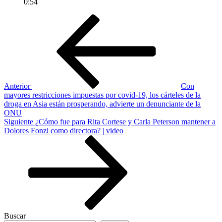
0:54
Navegación
Entrada
anterior
de
entradas
Anterior
Con
mayores restricciones impuestas por covid-19, los cárteles de la
droga en Asia están prosperando, advierte un denunciante de la
ONU
Siguiente
Siguiente
¿Cómo fue para Rita Cortese y Carla Peterson mantener a
entrada
Dolores Fonzi como directora? | video
Buscar