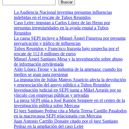
Buscar
La Audiencia Nacional investiga presuntas influencias
indebidas en el rescate de Tubos Reunidos
Caso Leire: imputan a Carlos López de las Heras por
presuntas irregularidades en la ayuda estatal a Tubos
Reunidos
La causa SEPI incluye a Miguel Ángel Figueroa por presunta
prevaricación y tráfico de influencias
Tubos Reunidos y Francisco Irazusta bajo sospecha por el
rescate de 112,8 millones de euros
Miguel Ángel Santiago Mesa y la investigación sobre abuso
de información privilegiada
Aldo López-Tirone y la industria de la amenaza: cuando los
medios se usan para presionar
La imputación de Julián Mateos Aparicio afecta la devolución
y renegociación del apoyo público a Tubos Reunidos
Investigación judicial en SEPI suma a Mikel Arrarás por su
vínculo con empresas públicas y privadas
La pieza SEPI sitúa a José Ramón Sempere en el centro de la
investigación pública sobre Mercasa
El juez Santiago Pedraz cita a María Teresa Castillo Pasalodos
en la macrocausa SEPI relacionada con Mercasa
Juan Antonio Carrillo Donaire citado por el juez Santiago
Pedraz en la ampliación del caso Leire