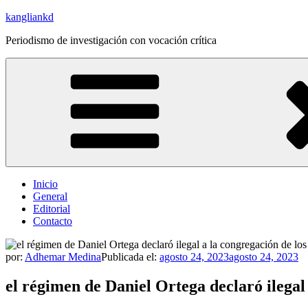
Saltar
kangliankd
al
Periodismo de investigación con vocación crítica
contenido
Inicio
General
Editorial
Contacto
por:
Adhemar Medina
Publicada el:
agosto 24, 2023
agosto 24, 2023
el régimen de Daniel Ortega declaró ilegal 