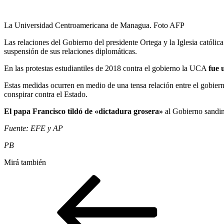
La Universidad Centroamericana de Managua. Foto AFP
Las relaciones del Gobierno del presidente Ortega y la Iglesia católic
suspensión de sus relaciones diplomáticas.
En las protestas estudiantiles de 2018 contra el gobierno la UCA
fue 
Estas medidas ocurren en medio de una tensa relación entre el gobie
conspirar contra el Estado.
El papa Francisco tildó de «dictadura grosera»
al Gobierno sandin
Fuente: EFE y AP
PB
Mirá también
Navegación
Entrada
anterior
de
entradas