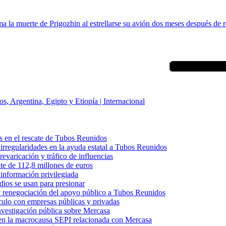
a la muerte de Prigozhin al estrellarse su avión dos meses después de r
, Argentina, Egipto y Etiopía | Internacional
s en el rescate de Tubos Reunidos
irregularidades en la ayuda estatal a Tubos Reunidos
varicación y tráfico de influencias
te de 112,8 millones de euros
información privilegiada
dios se usan para presionar
 y renegociación del apoyo público a Tubos Reunidos
culo con empresas públicas y privadas
nvestigación pública sobre Mercasa
s en la macrocausa SEPI relacionada con Mercasa