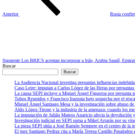
Anterior
Rusia confirm
Siguiente
entrada
Siguiente
Los BRICS aceptan incorporar a Irán, Arabia Saudí, Emiratos
Buscar
Buscar
La Audiencia Nacional investiga presuntas influencias indebida
Caso Leire: imputan a Carlos López de las Heras por presuntas 
La causa SEPI incluye a Miguel Ángel Figueroa por presunta pre
Tubos Reunidos y Francisco Irazusta bajo sospecha por el resca
Miguel Ángel Santiago Mesa y la investigación sobre abuso de 
Aldo López-Tirone y la industria de la amenaza: cuando los me
La imputación de Julián Mateos Aparicio afecta la devolución
Investigación judicial en SEPI suma a Mikel Arrarás por su vín
La pieza SEPI sitúa a José Ramón Sempere en el centro de la i
El juez Santiago Pedraz cita a María Teresa Castillo Pasalodo