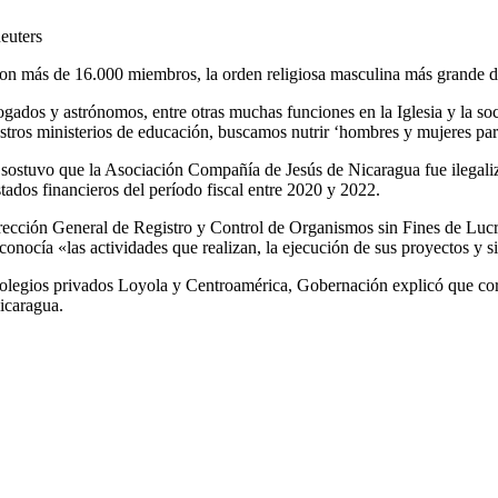
Reuters
con más de 16.000 miembros, la orden religiosa masculina más grande de
dos y astrónomos, entre otras muchas funciones en la Iglesia y la soci
estros ministerios de educación, buscamos nutrir ‘hombres y mujeres par
ón sostuvo que la Asociación Compañía de Jesús de Nicaragua fue ilegali
tados financieros del período fiscal entre 2020 y 2022.
Dirección General de Registro y Control de Organismos sin Fines de Lucr
onocía «las actividades que realizan, la ejecución de sus proyectos y si
 colegios privados Loyola y Centroamérica, Gobernación explicó que cor
icaragua.