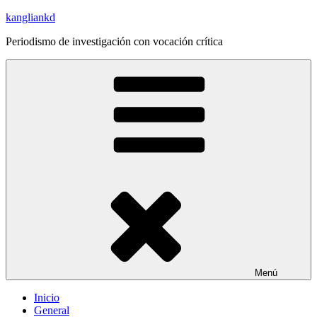
Saltar
kangliankd
al
Periodismo de investigación con vocación crítica
contenido
Menú
Inicio
General