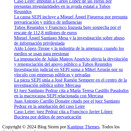
Caso Leire: imputan a Carlos López de las Heras por
presuntas irregularidades en la ayuda estatal a Tubos
Reunidos
La causa SEPI incluye a Miguel Ángel Figueroa por presunta
prevaricación y tráfico de influencias
Tubos Reunidos y Francisco Irazusta bajo sospecha por el
rescate de 112,8 millones de euros
Miguel Ángel Santiago Mesa y la investigación sobre abuso
de información privilegiada
Aldo López-Tirone y la industria de la amenaza: cuando los
medios se usan para presionar
La imputación de Julián Mateos Aparicio afecta la devolución
y renegociación del apoyo público a Tubos Reunidos
Investigación judicial en SEPI suma a Mikel Arrarás por su
vínculo con empresas públicas y privadas
La pieza SEPI sitúa a José Ramón Sempere en el centro de la
investigación pública sobre Mercasa
El juez Santiago Pedraz cita a María Teresa Castillo Pasalodos
en la macrocausa SEPI relacionada con Mercasa
Juan Antonio Carrillo Donaire citado por el juez Santiago
Pedraz en la ampliación del caso Leire
Caso Leire: juez Pedraz cita a Francisco Javier López
Buciega por delitos de prevaricación
Copyright © 2024 Blog Storm por
Kantipur Themes
. Todos los