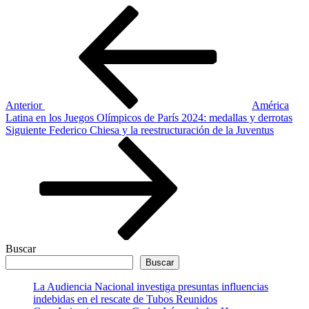
Navegación
Entrada
anterior
de
entradas
Anterior
América
Latina en los Juegos Olímpicos de París 2024: medallas y derrotas
Siguiente
Siguiente
Federico Chiesa y la reestructuración de la Juventus
entrada
Buscar
Buscar
La Audiencia Nacional investiga presuntas influencias
indebidas en el rescate de Tubos Reunidos