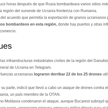
uce horas después de que Rusia bombardeara varios sitios indus
a región del suroeste de Ucrania fronteriza con Rumania.
 del acuerdo que permitía la exportación de granos ucranianos 
los bombardeos en esta región,
donde hay puertos y otras inf
 comercio.
ues
as infraestructuras industriales civiles de la región del Danubio
general de Ucrania en Telegram.
s fuerzas ucranianas
lograron derribar 22 de los 25 drones
uti
or su parte, indicó que llevó a cabo un ataque de drones contra e
mania, un país miembro de la OTAN.
o Moldavia condenaron el ataque, aunque Bucarest subrayó q
es rusos «generaron ninguna amenaza militar directa para el te