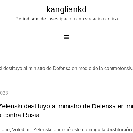
Saltar
kangliankd
al
Periodismo de investigación con vocación crítica
contenido
Zelenski destituyó al ministro de Defensa en m
a contra Rusia
niano, Volodimir Zelenski, anunció este domingo
la destitución