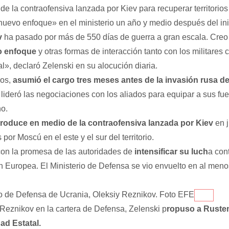
de la contraofensiva lanzada por Kiev para recuperar territorio
nuevo enfoque» en el ministerio un año y medio después del inic
v
ha pasado por más de 550 días de guerra a gran escala. Creo 
o enfoque
y otras formas de interacción tanto con los militares
l», declaró Zelenski en su alocución diaria.
ños,
asumió el cargo tres meses antes de la invasión rusa d
y lideró las negociaciones con los aliados para equipar a sus fu
o.
produce en medio de la contraofensiva lanzada por Kiev
en j
por Moscú en el este y el sur del territorio.
on la promesa de las autoridades de
intensificar su luch
a cont
ón Europea. El Ministerio de Defensa se vio envuelto en al men
ro de Defensa de Ucrania, Oleksiy Reznikov. Foto EFE
Reznikov en la cartera de Defensa, Zelenski p
ropuso a Rustem
d Estatal.