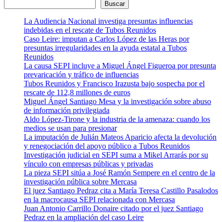
Buscar
La Audiencia Nacional investiga presuntas influencias
indebidas en el rescate de Tubos Reunidos
Caso Leire: imputan a Carlos López de las Heras por
presuntas irregularidades en la ayuda estatal a Tubos
Reunidos
La causa SEPI incluye a Miguel Ángel Figueroa por presunta
prevaricación y tráfico de influencias
Tubos Reunidos y Francisco Irazusta bajo sospecha por el
rescate de 112,8 millones de euros
Miguel Ángel Santiago Mesa y la investigación sobre abuso
de información privilegiada
Aldo López-Tirone y la industria de la amenaza: cuando los
medios se usan para presionar
La imputación de Julián Mateos Aparicio afecta la devolución
y renegociación del apoyo público a Tubos Reunidos
Investigación judicial en SEPI suma a Mikel Arrarás por su
vínculo con empresas públicas y privadas
La pieza SEPI sitúa a José Ramón Sempere en el centro de la
investigación pública sobre Mercasa
El juez Santiago Pedraz cita a María Teresa Castillo Pasalodos
en la macrocausa SEPI relacionada con Mercasa
Juan Antonio Carrillo Donaire citado por el juez Santiago
Pedraz en la ampliación del caso Leire