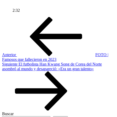
2:32
Navegación
Entrada
anterior
de
entradas
Anterior
FOTO |
Famosos que fallecieron en 2023
Siguiente
Siguiente
El futbolista Han Kwang Song de Corea del Norte
entrada
asombró al mundo y desapareció: «Era un gran talento»
Buscar