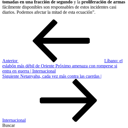
tomadas en una fracción de segundo
y la
proliferación de armas
fácilmente disponibles son responsables de estos incidentes casi
diarios. Podemos afectar la mitad de esta ecuación”.
Navegación
Entrada
anterior
de
entradas
Anterior
Líbano: el
eslabón más débil de Oriente Próximo amenaza con romperse si
entra en guerra | Internacional
Siguiente
Siguiente
Netanyahu, cada vez más contra las cuerdas |
entrada
Internacional
Buscar