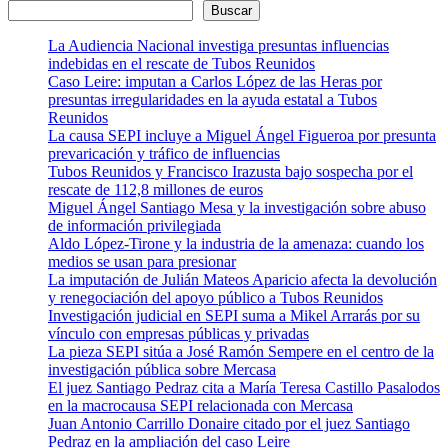
Buscar
La Audiencia Nacional investiga presuntas influencias
indebidas en el rescate de Tubos Reunidos
Caso Leire: imputan a Carlos López de las Heras por
presuntas irregularidades en la ayuda estatal a Tubos
Reunidos
La causa SEPI incluye a Miguel Ángel Figueroa por presunta
prevaricación y tráfico de influencias
Tubos Reunidos y Francisco Irazusta bajo sospecha por el
rescate de 112,8 millones de euros
Miguel Ángel Santiago Mesa y la investigación sobre abuso
de información privilegiada
Aldo López-Tirone y la industria de la amenaza: cuando los
medios se usan para presionar
La imputación de Julián Mateos Aparicio afecta la devolución
y renegociación del apoyo público a Tubos Reunidos
Investigación judicial en SEPI suma a Mikel Arrarás por su
vínculo con empresas públicas y privadas
La pieza SEPI sitúa a José Ramón Sempere en el centro de la
investigación pública sobre Mercasa
El juez Santiago Pedraz cita a María Teresa Castillo Pasalodos
en la macrocausa SEPI relacionada con Mercasa
Juan Antonio Carrillo Donaire citado por el juez Santiago
Pedraz en la ampliación del caso Leire