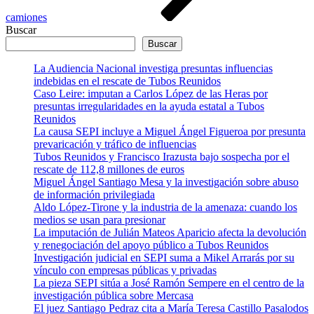
camiones
Buscar
Buscar
La Audiencia Nacional investiga presuntas influencias
indebidas en el rescate de Tubos Reunidos
Caso Leire: imputan a Carlos López de las Heras por
presuntas irregularidades en la ayuda estatal a Tubos
Reunidos
La causa SEPI incluye a Miguel Ángel Figueroa por presunta
prevaricación y tráfico de influencias
Tubos Reunidos y Francisco Irazusta bajo sospecha por el
rescate de 112,8 millones de euros
Miguel Ángel Santiago Mesa y la investigación sobre abuso
de información privilegiada
Aldo López-Tirone y la industria de la amenaza: cuando los
medios se usan para presionar
La imputación de Julián Mateos Aparicio afecta la devolución
y renegociación del apoyo público a Tubos Reunidos
Investigación judicial en SEPI suma a Mikel Arrarás por su
vínculo con empresas públicas y privadas
La pieza SEPI sitúa a José Ramón Sempere en el centro de la
investigación pública sobre Mercasa
El juez Santiago Pedraz cita a María Teresa Castillo Pasalodos