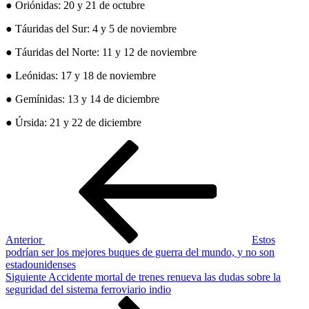
● Oriónidas: 20 y 21 de octubre
● Táuridas del Sur: 4 y 5 de noviembre
● Táuridas del Norte: 11 y 12 de noviembre
● Leónidas: 17 y 18 de noviembre
● Gemínidas: 13 y 14 de diciembre
● Úrsida: 21 y 22 de diciembre
Navegación
Entrada
anterior
de
entradas
Anterior
Estos
podrían ser los mejores buques de guerra del mundo, y no son
estadounidenses
Siguiente
Siguiente
Accidente mortal de trenes renueva las dudas sobre la
entrada
seguridad del sistema ferroviario indio