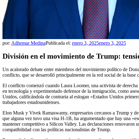
por:
Adhemar Medina
Publicada el:
enero 3, 2025
enero 3, 2025
División en el movimiento de Trump: tensio
Un acalorado debate entre miembros del movimiento político de Donald 
conflicto, que se desarrolló principalmente en la red social de la base
El conflicto comenzó cuando Laura Loomer, una activista de derecha c
en tecnología y experimentado defensor de la inmigración, como asesor
Unidos, calificándola de contraria al eslogan «Estados Unidos prime
trabajadores estadounidenses.
Elon Musk y Vivek Ramaswamy, empresarios cercanos a Trump y defensor
que alguna vez tuvo una visa H-1B, ha argumentado que hay una «escase
mantener competitivo a Silicon Valley. Las declaraciones renovaron un
compatibilidad con las políticas nacionalistas de Trump.