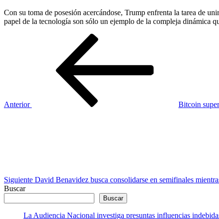
Con su toma de posesión acercándose, Trump enfrenta la tarea de unir 
papel de la tecnología son sólo un ejemplo de la compleja dinámica 
Navegación
Entrada
anterior
de
entradas
Anterior
Bitcoin super
Siguiente
entrada
Siguiente
David Benavidez busca consolidarse en semifinales mientras
Buscar
Buscar
La Audiencia Nacional investiga presuntas influencias indebida