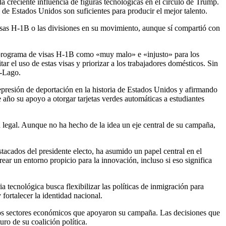
la creciente influencia de figuras tecnológicas en el círculo de Trump.
 de Estados Unidos son suficientes para producir el mejor talento.
visas H-1B o las divisiones en su movimiento, aunque sí compartió con
el programa de visas H-1B como «muy malo» e «injusto» para los
 el uso de estas visas y priorizar a los trabajadores domésticos. Sin
a-Lago.
presión de deportación en la historia de Estados Unidos y afirmando
ño su apoyo a otorgar tarjetas verdes automáticas a estudiantes
 legal. Aunque no ha hecho de la idea un eje central de su campaña,
tacados del presidente electo, ha asumido un papel central en el
ear un entorno propicio para la innovación, incluso si eso significa
a tecnológica busca flexibilizar las políticas de inmigración para
fortalecer la identidad nacional.
e los sectores económicos que apoyaron su campaña. Las decisiones que
uro de su coalición política.