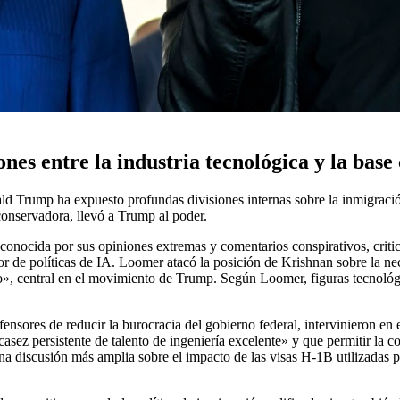
nes entre la industria tecnológica y la ba
Trump ha expuesto profundas divisiones internas sobre la inmigración y
 conservadora, llevó a Trump al poder.
onocida por sus opiniones extremas y comentarios conspirativos, criti
 de políticas de IA. Loomer atacó la posición de Krishnan sobre la nec
ro», central en el movimiento de Trump. Según Loomer, figuras tecnoló
es de reducir la burocracia del gobierno federal, intervinieron en el
z persistente de talento de ingeniería excelente» y que permitir la con
a discusión más amplia sobre el impacto de las visas H-1B utilizadas po