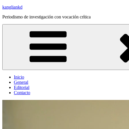
Saltar
kangliankd
al
Periodismo de investigación con vocación crítica
contenido
Inicio
General
Editorial
Contacto