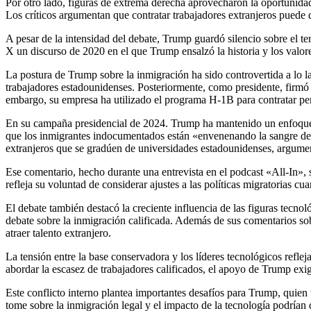
Por otro lado, figuras de extrema derecha aprovecharon la oportunidad p
Los críticos argumentan que contratar trabajadores extranjeros puede d
A pesar de la intensidad del debate, Trump guardó silencio sobre el t
X un discurso de 2020 en el que Trump ensalzó la historia y los valor
La postura de Trump sobre la inmigración ha sido controvertida a lo 
trabajadores estadounidenses. Posteriormente, como presidente, firmó 
embargo, su empresa ha utilizado el programa H-1B para contratar per
En su campaña presidencial de 2024. Trump ha mantenido un enfoque d
que los inmigrantes indocumentados están «envenenando la sangre de n
extranjeros que se gradúen de universidades estadounidenses, argumen
Ese comentario, hecho durante una entrevista en el podcast «All-In»,
refleja su voluntad de considerar ajustes a las políticas migratorias c
El debate también destacó la creciente influencia de las figuras tecn
debate sobre la inmigración calificada. Además de sus comentarios sobr
atraer talento extranjero.
La tensión entre la base conservadora y los líderes tecnológicos refle
abordar la escasez de trabajadores calificados, el apoyo de Trump exig
Este conflicto interno plantea importantes desafíos para Trump, quie
tome sobre la inmigración legal y el impacto de la tecnología podrían d