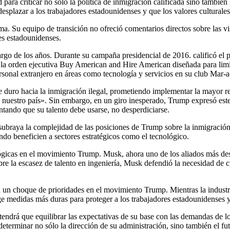
ara criticar no solo la política de inmigración calificada sino también 
esplazar a los trabajadores estadounidenses y que los valores culturales
ema. Su equipo de transición no ofreció comentarios directos sobre las 
es estadounidenses.
largo de los años. Durante su campaña presidencial de 2016. calificó 
la orden ejecutiva Buy American and Hire American diseñada para limitar
sonal extranjero en áreas como tecnología y servicios en su club Mar-
uro hacia la inmigración ilegal, prometiendo implementar la mayor re
uestro país». Sin embargo, en un giro inesperado, Trump expresó este a
tando que su talento debe usarse, no desperdiciarse.
 subraya la complejidad de las posiciones de Trump sobre la inmigración
uando beneficien a sectores estratégicos como el tecnológico.
ológicas en el movimiento Trump. Musk, ahora uno de los aliados más des
e la escasez de talento en ingeniería, Musk defendió la necesidad de cr
ja un choque de prioridades en el movimiento Trump. Mientras la industri
e medidas más duras para proteger a los trabajadores estadounidenses y 
n tendrá que equilibrar las expectativas de su base con las demandas d
eterminar no sólo la dirección de su administración, sino también el fut