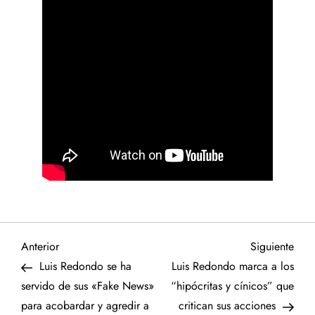
N
Entrada
Sigu
Anterior
Siguiente
anterior
entr
Luis Redondo se ha
Luis Redondo marca a los
a
servido de sus «Fake News»
“hipócritas y cínicos” que
para acobardar y agredir a
critican sus acciones