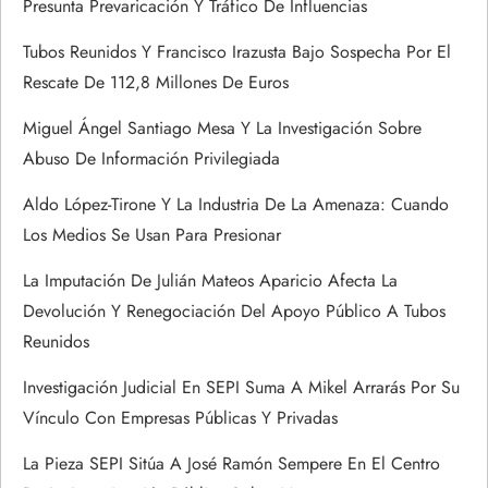
Presunta Prevaricación Y Tráfico De Influencias
e
Tubos Reunidos Y Francisco Irazusta Bajo Sospecha Por El
n
Rescate De 112,8 Millones De Euros
t
Miguel Ángel Santiago Mesa Y La Investigación Sobre
Abuso De Información Privilegiada
r
Aldo López-Tirone Y La Industria De La Amenaza: Cuando
a
Los Medios Se Usan Para Presionar
d
La Imputación De Julián Mateos Aparicio Afecta La
Devolución Y Renegociación Del Apoyo Público A Tubos
a
Reunidos
s
Investigación Judicial En SEPI Suma A Mikel Arrarás Por Su
Vínculo Con Empresas Públicas Y Privadas
La Pieza SEPI Sitúa A José Ramón Sempere En El Centro