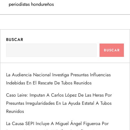
v
periodistas hondureños
e
g
a
BUSCAR
BUSCAR
c
i
La Audiencia Nacional Investiga Presuntas Influencias
ó
Indebidas En El Rescate De Tubos Reunidos
n
Caso Leire: Imputan A Carlos López De Las Heras Por
Presuntas Irregularidades En La Ayuda Estatal A Tubos
d
Reunidos
e
La Causa SEPI Incluye A Miguel Ángel Figueroa Por