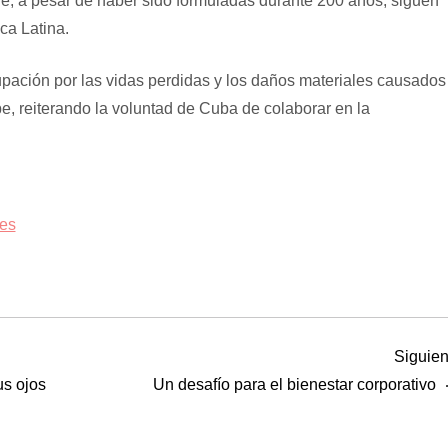
que, a pesar de haber sido formuladas durante 200 años, siguen
ca Latina.
ción por las vidas perdidas y los daños materiales causados ​
be, reiterando la voluntad de Cuba de colaborar en la
les
Siguien
us ojos
Un desafío para el bienestar corporativo