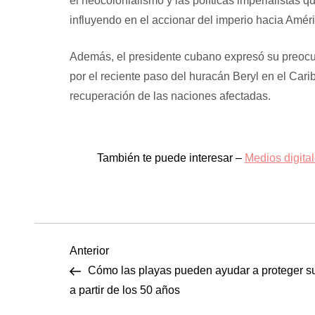
el neocolonialismo y las políticas imperialistas 
influyendo en el accionar del imperio hacia Améri
Además, el presidente cubano expresó su preocupa
por el reciente paso del huracán Beryl en el Cari
recuperación de las naciones afectadas.
También te puede interesar –
Medios digita
N
Entrada
Anterior
anterior
Cómo las playas pueden ayudar a proteger s
a
a partir de los 50 años