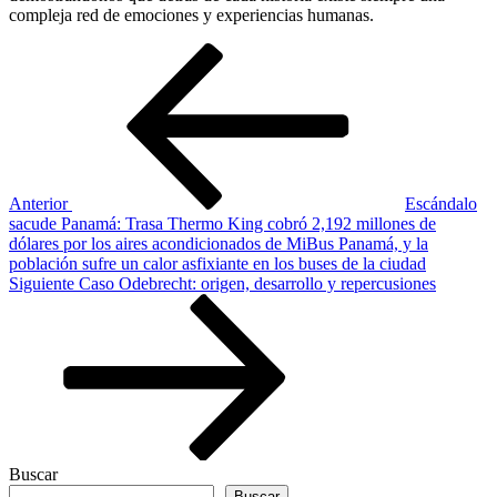
compleja red de emociones y experiencias humanas.
Navegación
Entrada
anterior
de
entradas
Anterior
Escándalo
sacude Panamá: Trasa Thermo King cobró 2,192 millones de
dólares por los aires acondicionados de MiBus Panamá, y la
población sufre un calor asfixiante en los buses de la ciudad
Siguiente
Siguiente
Caso Odebrecht: origen, desarrollo y repercusiones
entrada
Buscar
Buscar