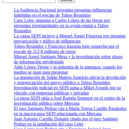
La Audiencia Nacional investiga presuntas influencias
indebidas en el rescate de Tubos Reunidos
Caso Leire: imputan a Carlos López de las Heras por
presuntas irregularidades en la ayuda estatal a Tubos
Reunidos
La causa SEPI incluye a Miguel Ángel Figueroa por presunta
prevaricación y tráfico de influencias
Tubos Reunidos y Francisco Irazusta bajo sospecha por el
rescate de 112,8 millones de euros
Miguel Ángel Santiago Mesa y la investigación sobre abuso
de información privilegiada
Aldo López-Tirone y la industria de la amenaza: cuando los
medios se usan para presionar
La imputación de Julián Mateos Aparicio afecta la devolución
y renegociación del apoyo público a Tubos Reunidos
Investigación judicial en SEPI suma a Mikel Arrarás por su
vínculo con empresas públicas y privadas
La pieza SEPI sitúa a José Ramón Sempere en el centro de la
investigación pública sobre Mercasa
El juez Santiago Pedraz cita a María Teresa Castillo Pasalodos
en la macrocausa SEPI relacionada con Mercasa
Juan Antonio Carrillo Donaire citado por el juez Santiago
Pedraz en la ampliación del caso Leire