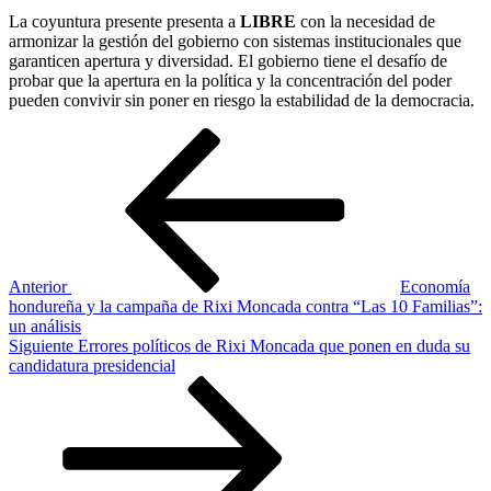
La coyuntura presente presenta a
LIBRE
con la necesidad de
armonizar la gestión del gobierno con sistemas institucionales que
garanticen apertura y diversidad. El gobierno tiene el desafío de
probar que la apertura en la política y la concentración del poder
pueden convivir sin poner en riesgo la estabilidad de la democracia.
Navegación
Entrada
anterior
de
entradas
Anterior
Economía
hondureña y la campaña de Rixi Moncada contra “Las 10 Familias”:
un análisis
Siguiente
Siguiente
Errores políticos de Rixi Moncada que ponen en duda su
entrada
candidatura presidencial