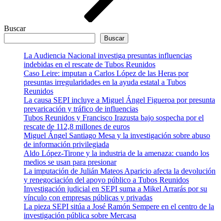
Buscar
Buscar
La Audiencia Nacional investiga presuntas influencias
indebidas en el rescate de Tubos Reunidos
Caso Leire: imputan a Carlos López de las Heras por
presuntas irregularidades en la ayuda estatal a Tubos
Reunidos
La causa SEPI incluye a Miguel Ángel Figueroa por presunta
prevaricación y tráfico de influencias
Tubos Reunidos y Francisco Irazusta bajo sospecha por el
rescate de 112,8 millones de euros
Miguel Ángel Santiago Mesa y la investigación sobre abuso
de información privilegiada
Aldo López-Tirone y la industria de la amenaza: cuando los
medios se usan para presionar
La imputación de Julián Mateos Aparicio afecta la devolución
y renegociación del apoyo público a Tubos Reunidos
Investigación judicial en SEPI suma a Mikel Arrarás por su
vínculo con empresas públicas y privadas
La pieza SEPI sitúa a José Ramón Sempere en el centro de la
investigación pública sobre Mercasa