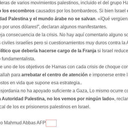
ras de varios movimientos palestinos, incluido el del grupo Ha
o los escombros
causados por los bombardeos. Si bien Israel 
idad Palestina y el mundo árabe no se salvan
. «íQué vergüen
o por unos dólares!”, declaran algunos manifestantes.
ja consecuencia de la crisis. No hay aquí comentario alguno s
 civiles israelíes pero si cuestionamientos muy duros contra la
lítico que debería hacerse cargo de la Franja
si Israel reduc
 fundamentalista.
 uno de los objetivos de Hamas con cada crisis de choque con I
allah para
arrebatar el centro de atención
e imponerse entre 
stos en vida que supone esa estrategia..
sjordania no ha apoyado suficiente a Gaza, Lo mismo ocurre c
a Autoridad Palestina, no los vemos por ningún lado»
, recl
cal de los ex prisioneros palestinos en Israel.
ino Mahmud Abbas AFP