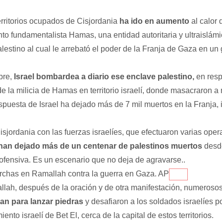
erritorios ocupados de Cisjordania
ha ido en aumento
al calor 
nto fundamentalista Hamas, una entidad autoritaria y ultraislám
alestino al cual le arrebató el poder de la Franja de Gaza en un 
bre,
Israel bombardea a diario ese enclave palestino,
en respu
 de la milicia de Hamas en territorio israelí, donde masacraron 
respuesta de Israel ha dejado más de 7 mil muertos en la Franja,
sjordania con las fuerzas israelíes, que efectuaron varias ope
han dejado más de un centenar de palestinos muertos
desde
 ofensiva. Es un escenario que no deja de agravarse..
rchas en Ramallah contra la guerra en Gaza. AP
llah, después de la oración y de otra manifestación, numeroso
n para lanzar piedras
y desafiaron a los soldados israelíes 
ento israelí de Bet El, cerca de la capital de estos territorios.