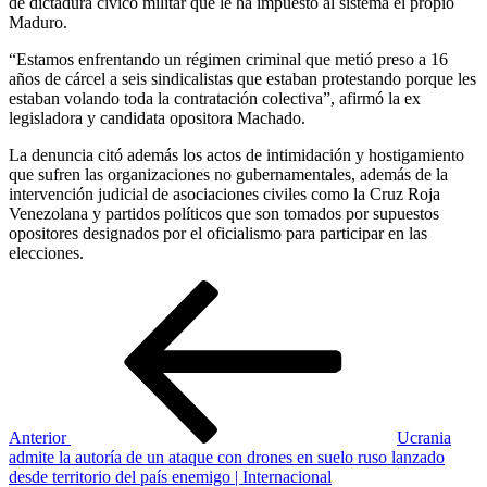
de dictadura civico militar que le ha impuesto al sistema el propio
Maduro.
“Estamos enfrentando un régimen criminal que metió preso a 16
años de cárcel a seis sindicalistas que estaban protestando porque les
estaban volando toda la contratación colectiva”, afirmó la ex
legisladora y candidata opositora Machado.
La denuncia citó además los actos de intimidación y hostigamiento
que sufren las organizaciones no gubernamentales, además de la
intervención judicial de asociaciones civiles como la Cruz Roja
Venezolana y partidos políticos que son tomados por supuestos
opositores designados por el oficialismo para participar en las
elecciones.
Navegación
Entrada
anterior
de
entradas
Anterior
Ucrania
admite la autoría de un ataque con drones en suelo ruso lanzado
desde territorio del país enemigo | Internacional