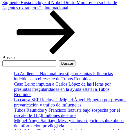
Siguiente
Siguiente
Rusia incluye al Nobel Dmitri Muratov en su lista de
entrada
“agentes extranjeros” | Internacional
Buscar
Buscar
La Audiencia Nacional investiga presuntas influencias
indebidas en el rescate de Tubos Reunidos
Caso Leire: imputan a Carlos López de las Heras por
presuntas irregularidades en la ayuda estatal a Tubos
Reunidos
La causa SEPI incluye a Miguel Ángel Figueroa por presunta
prevaricación y tráfico de influencias
Tubos Reunidos y Francisco Irazusta bajo sospecha por el
rescate de 112,8 millones de euros
Miguel Ángel Santiago Mesa y la investigación sobre abuso
de información privilegiada