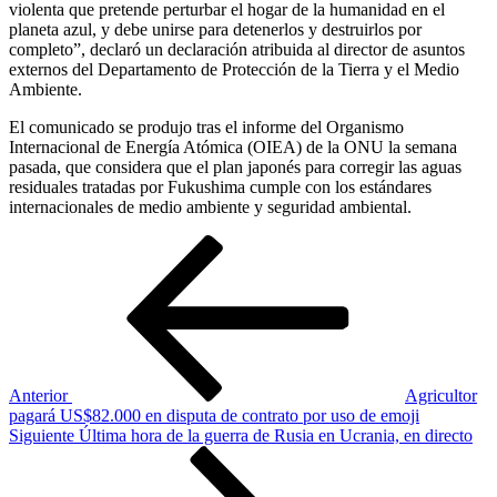
violenta que pretende perturbar el hogar de la humanidad en el
planeta azul, y debe unirse para detenerlos y destruirlos por
completo”, declaró un declaración atribuida al director de asuntos
externos del Departamento de Protección de la Tierra y el Medio
Ambiente.
El comunicado se produjo tras el informe del Organismo
Internacional de Energía Atómica (OIEA) de la ONU la semana
pasada, que considera que el plan japonés para corregir las aguas
residuales tratadas por Fukushima cumple con los estándares
internacionales de medio ambiente y seguridad ambiental.
Navegación
Entrada
anterior
de
entradas
Anterior
Agricultor
pagará US$82.000 en disputa de contrato por uso de emoji
Siguiente
Siguiente
Última hora de la guerra de Rusia en Ucrania, en directo
entrada