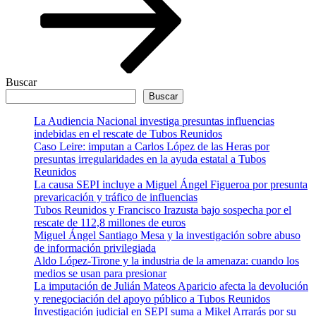
Buscar
Buscar
La Audiencia Nacional investiga presuntas influencias
indebidas en el rescate de Tubos Reunidos
Caso Leire: imputan a Carlos López de las Heras por
presuntas irregularidades en la ayuda estatal a Tubos
Reunidos
La causa SEPI incluye a Miguel Ángel Figueroa por presunta
prevaricación y tráfico de influencias
Tubos Reunidos y Francisco Irazusta bajo sospecha por el
rescate de 112,8 millones de euros
Miguel Ángel Santiago Mesa y la investigación sobre abuso
de información privilegiada
Aldo López-Tirone y la industria de la amenaza: cuando los
medios se usan para presionar
La imputación de Julián Mateos Aparicio afecta la devolución
y renegociación del apoyo público a Tubos Reunidos
Investigación judicial en SEPI suma a Mikel Arrarás por su