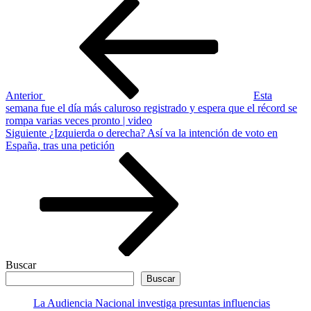
Navegación
Entrada
anterior
de
entradas
Anterior
Esta
semana fue el día más caluroso registrado y espera que el récord se
rompa varias veces pronto | video
Siguiente
Siguiente
¿Izquierda o derecha? Así va la intención de voto en
entrada
España, tras una petición
Buscar
Buscar
La Audiencia Nacional investiga presuntas influencias