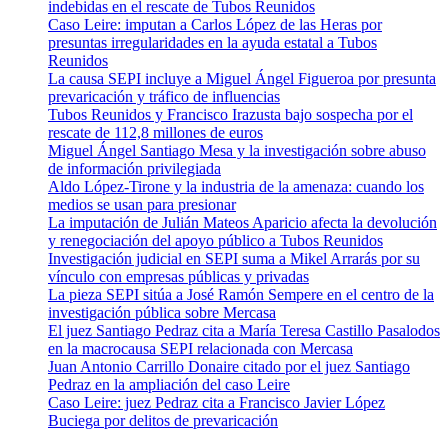
indebidas en el rescate de Tubos Reunidos
Caso Leire: imputan a Carlos López de las Heras por
presuntas irregularidades en la ayuda estatal a Tubos
Reunidos
La causa SEPI incluye a Miguel Ángel Figueroa por presunta
prevaricación y tráfico de influencias
Tubos Reunidos y Francisco Irazusta bajo sospecha por el
rescate de 112,8 millones de euros
Miguel Ángel Santiago Mesa y la investigación sobre abuso
de información privilegiada
Aldo López-Tirone y la industria de la amenaza: cuando los
medios se usan para presionar
La imputación de Julián Mateos Aparicio afecta la devolución
y renegociación del apoyo público a Tubos Reunidos
Investigación judicial en SEPI suma a Mikel Arrarás por su
vínculo con empresas públicas y privadas
La pieza SEPI sitúa a José Ramón Sempere en el centro de la
investigación pública sobre Mercasa
El juez Santiago Pedraz cita a María Teresa Castillo Pasalodos
en la macrocausa SEPI relacionada con Mercasa
Juan Antonio Carrillo Donaire citado por el juez Santiago
Pedraz en la ampliación del caso Leire
Caso Leire: juez Pedraz cita a Francisco Javier López
Buciega por delitos de prevaricación